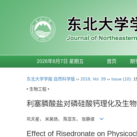
2026年8月7日 星期五
首页
期
东北大学学报:自然科学版
››
2018
,
Vol. 39
››
Issue (10)
: 
• 生物工程 •
利塞膦酸盐对磷硅酸钙理化及生物
巩天星， 米昊炀， 陈亚东， 张静淑
Effect of Risedronate on Physicoc