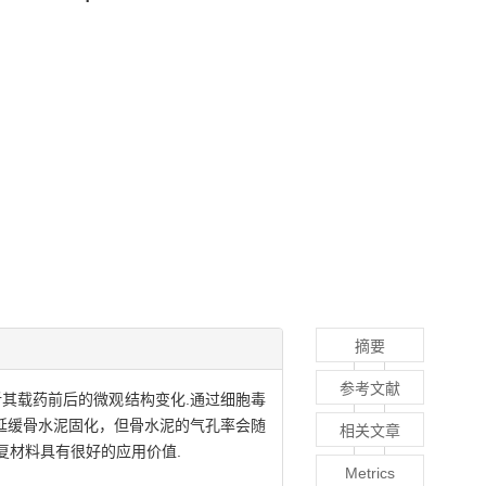
摘要
参考文献
析其载药前后的微观结构变化.通过细胞毒
可延缓骨水泥固化，但骨水泥的气孔率会随
相关文章
复材料具有很好的应用价值.
Metrics