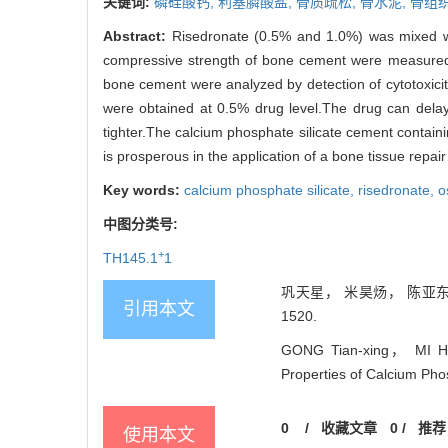
关键词:
磷硅酸钙,
利塞膦酸盐,
骨质疏松,
骨水泥,
骨组
Abstract:
Risedronate (0.5% and 1.0%) was mixed wi
compressive strength of bone cement were measured a
bone cement were analyzed by detection of cytotoxicity
were obtained at 0.5% drug level.The drug can dela
tighter.The calcium phosphate silicate cement contain
is prosperous in the application of a bone tissue repair
Key words:
calcium phosphate silicate,
risedronate,
o
中图分类号:
+
TH145.1
1
巩天星， 米昊炀， 陈亚东， 
引用本文
1520.
GONG Tian-xing， MI Hao
Properties of Calcium Phos
0
/
收藏文章
0
/
推荐
使用本文