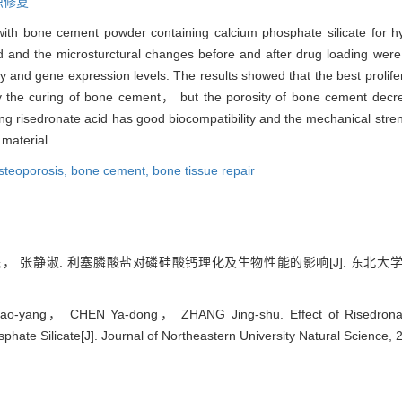
织修复
th bone cement powder containing calcium phosphate silicate for hy
nd the microsturctural changes before and after drug loading were a
 and gene expression levels. The results showed that the best prolifera
y the curing of bone cement， but the porosity of bone cement decre
ing risedronate acid has good biocompatibility and the mechanical str
 material.
steoporosis,
bone cement,
bone tissue repair
张静淑. 利塞膦酸盐对磷硅酸钙理化及生物性能的影响[J]. 东北大学学报:自然科
-yang， CHEN Ya-dong， ZHANG Jing-shu. Effect of Risedronate 
phate Silicate[J]. Journal of Northeastern University Natural Science,