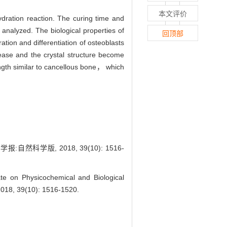
本文评价
dration reaction. The curing time and
nalyzed. The biological properties of
回顶部
tion and differentiation of osteoblasts
ase and the crystal structure become
ength similar to cancellous bone， which
学版, 2018, 39(10): 1516-
on Physicochemical and Biological
 2018, 39(10): 1516-1520.