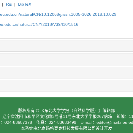
|
Ris
|
BibTeX
neu.edu.cn/natural/CN/10.12068/j.issn.1005-3026.2018.10.029
neu.edu.cn/natural/CN/Y2018/V39/I10/1516
版权所有 © 《东北大学学报（自然科学版）》编辑部
：辽宁省沈阳市和平区文化路3号巷11号东北大学学报267信箱 邮编：110
024-83687378 传真：024-83683499 E-mail：
editor@mail.neu.e
本系统由北京玛格泰克科技发展有限公司设计开发