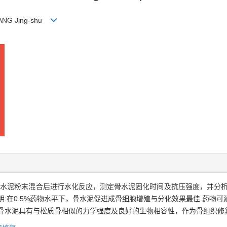
HANG Jing-shu
酸钙的骨水泥粉末混合后进行水化反应，测定骨水泥固化时间及抗压强度，并分
明:在0.5%药物水平下，骨水泥促进成骨细胞增殖与分化效果最佳.药物
骨水泥具有与松质骨相似的力学强度及良好的生物相容性，作为骨组织修