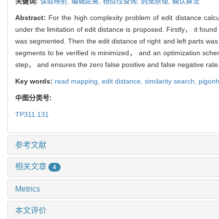
关键词:
读取映射,
编辑距离,
相似性查询,
鸽笼原理,
确认算法
Abstract:
For the high complexity problem of edit distance calcul
under the limitation of edit distance is proposed. Firstly， it f
was segmented. Then the edit distance of right and left parts wa
segments to be verified is minimized， and an optimization scheme
step， and ensures the zero false positive and false negative rate
Key words:
read mapping,
edit distance,
similarity search,
pigonh
中图分类号:
TP311.131
参考文献
相关文章
4
Metrics
本文评价