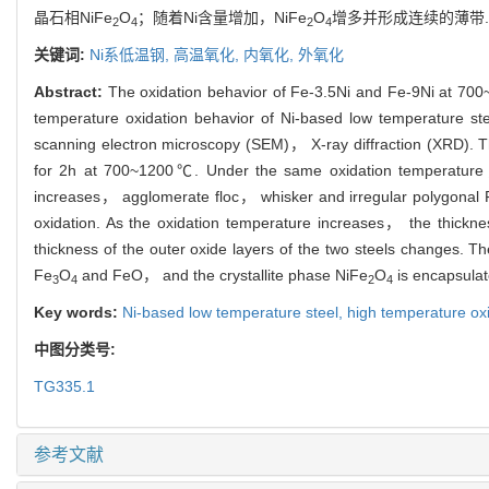
晶石相NiFe
O
；随着Ni含量增加，NiFe
O
增多并形成连续的薄带.
2
4
2
4
关键词:
Ni系低温钢,
高温氧化,
内氧化,
外氧化
Abstract:
The oxidation behavior of Fe-3.5Ni and Fe-9Ni at 700
temperature oxidation behavior of Ni-based low temperature s
scanning electron microscopy (SEM)， X-ray diffraction (XRD). The
for 2h at 700~1200℃. Under the same oxidation temperature， t
increases， agglomerate floc， whisker and irregular polygonal 
oxidation. As the oxidation temperature increases， the thickne
thickness of the outer oxide layers of the two steels changes. 
Fe
O
and FeO， and the crystallite phase NiFe
O
is encapsulat
3
4
2
4
Key words:
Ni-based low temperature steel,
high temperature ox
中图分类号:
TG335.1
参考文献