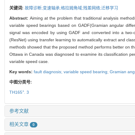
关键词:
故障诊断;变速轴承;格拉姆角域;残差网络;迁移学习
Abstract:
Aiming at the problem that traditional analysis method
variable speed bearings based on GADF(Gramian angular differe
signal was encoded by using GADF and converted into a two-d
(ResNet) using transfer learning to automatically extract and cla
methods showed that the proposed method performs better on the 
Ottawa in Canada was diagnosed to examine its classification pe
variable speed case.
Key words:
fault diagnosis; variable speed bearing; Gramian angu
中图分类号:
+
TH165
. 3
参考文献
相关文章
0