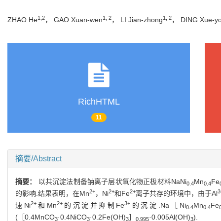
1,2
1, 2
1, 2
ZHAO He
， GAO Xuan-wen
， LI Jian-zhong
， DING Xue-y
RichHTML
11
摘要/Abstract
摘要：
以共沉淀法制备钠离子层状氧化物正极材料NaNi
Mn
Fe
0.4
0.4
2+
2+
2+
3
的影响.结果表明，在Mn
，Ni
和Fe
离子共存的环境中，由于Al
2+
2+
3+
速Ni
和Mn
的沉淀并抑制Fe
的沉淀.Na［Ni
Mn
Fe
0.4
0.4
(［0.4MnCO
·0.4NiCO
·0.2Fe(OH)
］
·0.005Al(OH)
).
3
3
3
0.995
3