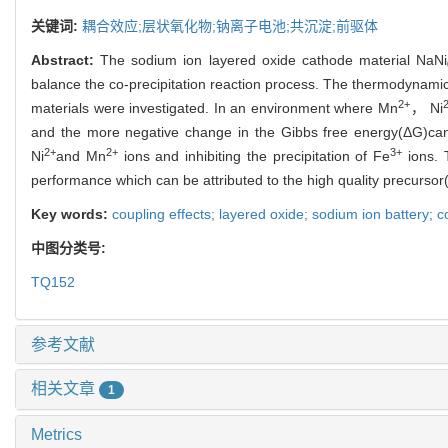
关键词:
耦合效应;层状氧化物;钠离子电池;共沉淀;前驱体
Abstract:
The sodium ion layered oxide cathode material NaNi
balance the co-precipitation reaction process. The thermodynamic 
2+
materials were investigated. In an environment where Mn
， Ni
and the more negative change in the Gibbs free energy(ΔG)can ef
2+
2+
3+
Ni
and Mn
ions and inhibiting the precipitation of Fe
ions. 
performance which can be attributed to the high quality precur
Key words:
coupling effects; layered oxide; sodium ion battery; c
中图分类号:
TQ152
参考文献
相关文章
1
Metrics