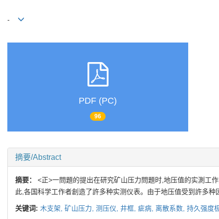
-
PDF (PC)
96
摘要/Abstract
摘要：
<正>一問題的提出在研究矿山压力問題时,地压值的实測工
此,各国科学工作者創造了許多种实测仪表。由于地压值受到許多种因
关键词:
木支架,
矿山压力,
测压仪,
井框,
疵病,
离散系数,
持久强度极