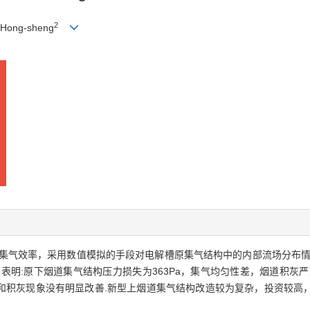
2
Hong-sheng
集气效率，采用数值模拟的手段对电解槽原集气结构中的内部流场分布情
表明:原下烟道集气结构压力损失为363Pa，集气均匀性差，烟道积灰
和积灰现象没有明显改善.新型上烟道集气结构改造较为复杂，投资较高