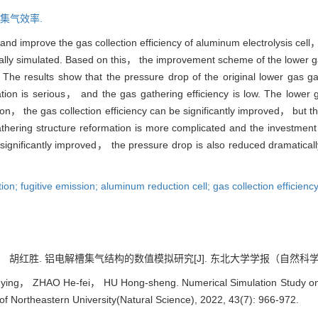
集气效率.
and improve the gas collection efficiency of aluminum electrolysis cell， 
rically simulated. Based on this， the improvement scheme of the lower 
The results show that the pressure drop of the original lower gas g
tion is serious， and the gas gathering efficiency is low. The lower g
ion， the gas collection efficiency can be significantly improved， but 
ering structure reformation is more complicated and the investment i
s significantly improved， the pressure drop is also reduced dramatica
on; fugitive emission; aluminum reduction cell; gas collection efficiency
红胜. 铝电解槽集气结构的数值模拟研究[J]. 东北大学学报（自然科学版）, 2022
ying， ZHAO He-fei， HU Hong-sheng. Numerical Simulation Study on 
 of Northeastern University(Natural Science), 2022, 43(7): 966-972.