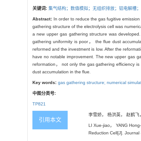
关键词:
集气结构；数值模拟；无组织排放；铝电解槽；
Abstract:
In order to reduce the gas fugitive emission 
gathering structure of the electrolysis cell was nume
a new upper gas gathering structure was developed. 
gathering uniformity is poor， the flue dust accumula
reformed and the investment is low. After the reformat
have no notable improvement. The new upper gas gath
reformation， not only the gas gathering efficiency i
dust accumulation in the flue.
Key words:
gas gathering structure; numerical simulati
中图分类号:
TP821
李雪娇， 杨洪英， 赵鹤飞， 胡
引用本文
LI Xue-jiao， YANG Hong-
Reduction Cell[J]. Journal