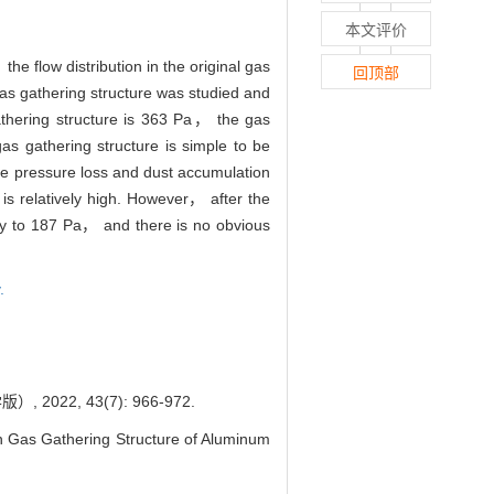
本文评价
the flow distribution in the original gas
回顶部
gas gathering structure was studied and
athering structure is 363 Pa， the gas
as gathering structure is simple to be
the pressure loss and dust accumulation
s relatively high. However， after the
lly to 187 Pa， and there is no obvious
.
, 43(7): 966-972.
Gas Gathering Structure of Aluminum