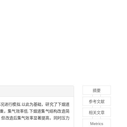
摘要
参考文献
况进行模拟.以此为基础，研究了下烟道
严重，集气效率低.下烟道集气结构改造简
相关文章
，但改造后集气效率显著提高，同时压力
Metrics