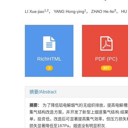
1,2
1
3
LI Xue-jiao
， YANG Hong-ying
， ZHAO He-fei
， HU 
RichHTML
PDF (PC)
3
607
摘要/Abstract
摘要：
为了降低铝电解烟气的无组织排放，提高电解槽
集气结构改造方案，并开发了新型上烟道集气结构.结果
单，投资低，改造后可显著提高集气效率，但压力损失
损失显著降低至187Pa，烟道没有明显积灰.