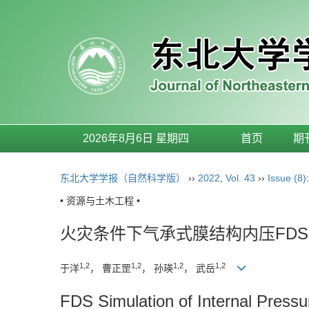
2026年8月6日 星期四
首页
期
东北大学学报（自然科学版）
››
2022
,
Vol. 43
››
Issue (8)
• 资源与土木工程 •
火灾条件下气承式膜结构内压FD
1,2
1,2
1,2
1,2
于洋
， 曹正罡
， 孙瑛
， 武岳
FDS Simulation of Internal Press