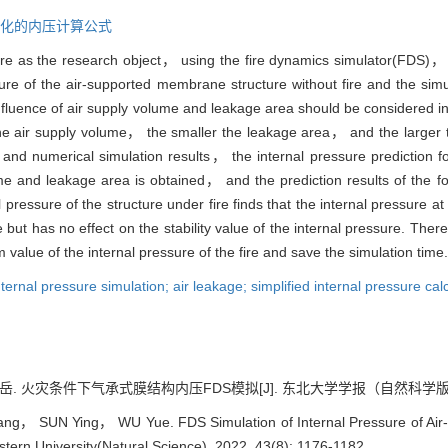
化的内压计算公式
re as the research object， using the fire dynamics simulator(FDS)， a
sure of the air-supported membrane structure without fire and the sim
nfluence of air supply volume and leakage area should be considered in 
 air supply volume， the smaller the leakage area， and the larger th
on and numerical simulation results， the internal pressure prediction
lume and leakage area is obtained， and the prediction results of the 
 pressure of the structure under fire finds that the internal pressure at 
 but has no effect on the stability value of the internal pressure. The
value of the internal pressure of the fire and save the simulation time.
ternal pressure simulation; air leakage; simplified internal pressure cal
 火灾条件下气承式膜结构内压FDS模拟[J]. 东北大学学报（自然科学版）, 2022,
， SUN Ying， WU Yue. FDS Simulation of Internal Pressure of Air
astern University(Natural Science), 2022, 43(8): 1176-1182.