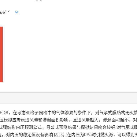
1,2
ue
FDS，在考虑亚格子网格中的气体渗漏的条件下，对气承式膜结构无火
内压模拟应考虑进风量和渗漏面积影响，且进风量越大，渗漏面积越小，对
式膜结构内压预测公式，且公式预测结果与模拟结果吻合较好.对气承式
，对内压的稳定值没有影响.因此，在内压为0Pa时引燃火源，可以得到