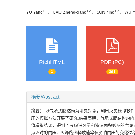
1,2
1,2
1,2
YU Yang
， CAO Zheng-gang
， SUN Ying
， WU Y
RichHTML
PDF (PC)
3
361
摘要/Abstract
摘要：
以气承式膜结构为研究对象，利用火灾模拟软件
压的模拟方法开展了研究.结果表明，气承式膜结构的
值模拟结果，得到了考虑进风量和渗漏面积影响的气承
点火时的内压、火源的热释放速率仅影响内压的变化过程