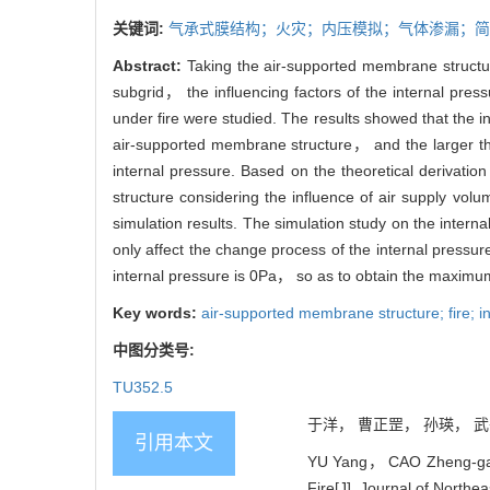
关键词:
气承式膜结构；火灾；内压模拟；气体渗漏；简
Abstract:
Taking the air-supported membrane structu
subgrid， the influencing factors of the internal pres
under fire were studied. The results showed that the i
air-supported membrane structure， and the larger the
internal pressure. Based on the theoretical derivati
structure considering the influence of air supply vo
simulation results. The simulation study on the internal
only affect the change process of the internal pressure
internal pressure is 0Pa， so as to obtain the maximum 
Key words:
air-supported membrane structure; fire; in
中图分类号:
TU352.5
于洋， 曹正罡， 孙瑛， 武岳.
引用本文
YU Yang， CAO Zheng-gang
Fire[J]. Journal of Northe