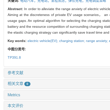
关键词:
电动汽车；充电站；里程焦虑；弹性充电；充电调度策略
Abstract:
In order to alleviate the range anxiety of electric veh
Aiming at the discreteness of private EV usage scenarios， an e
usage gaps. An optimal algorithm for selecting the charging stat
battery and the resource competition of surrounding charging statio
the elastic charging strategy can significantly save travel time an
Key words:
electric vehicle(EV); charging station; range anxiety;
中图分类号:
TP391.8
参考文献
相关文章
0
Metrics
本文评价