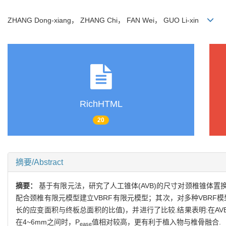
ZHANG Dong-xiang， ZHANG Chi， FAN Wei， GUO Li-xin
RichHTML
20
摘要/Abstract
摘要：
基于有限元法，研究了人工锥体(AVB)的尺寸对颈椎锥体置换
配合颈椎有限元模型建立VBRF有限元模型；其次，对多种VBRF
长的应变面积与终板总面积的比值)，并进行了比较.结果表明:在A
在4~6mm之间时，P
值相对较高，更有利于植入物与椎骨融合.
ease