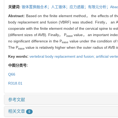
关键词:
锥体置换融合术；人工锥体；应力遮蔽；有限元分析；Abaq
Abstract:
Based on the finite element method， the effects of the 
body replacement and fusion (VBRF) was studied. Firstly， an 
cooperate with the finite element model of the cervical spine to 
(different sizes of AVB). Finally， P
value， an important index 
ease
no significant difference in the P
value under the condition of 
ease
The P
value is relatively higher when the outer radius of AVB
ease
Key words:
vertebral body replacement and fusion; artificial verte
中图分类号:
Q66
R318.01
参考文献
相关文章
0