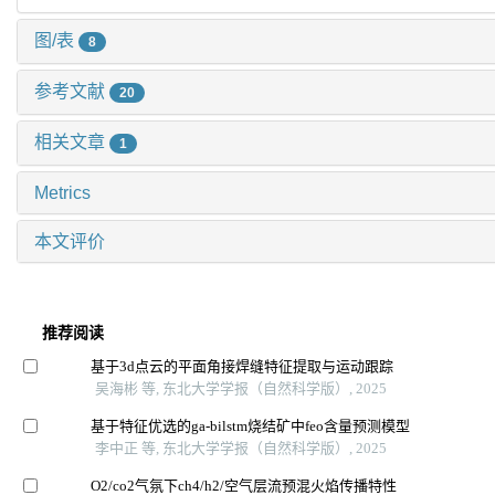
图/表
8
参考文献
20
相关文章
1
Metrics
本文评价
推荐阅读
基于3d点云的平面角接焊缝特征提取与运动跟踪
吴海彬 等, 东北大学学报（自然科学版）, 2025
基于特征优选的ga-bilstm烧结矿中feo含量预测模型
李中正 等, 东北大学学报（自然科学版）, 2025
O2/co2气氛下ch4/h2/空气层流预混火焰传播特性