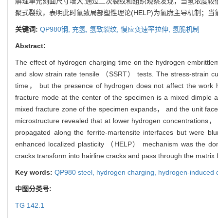
解理单元刻面尺寸增大.通过二次裂纹和组织观察发现，当氢浓度较
聚式裂纹，表明此时氢致局部塑性理论(HELP)为氢脆主导机制；当
关键词:
QP980钢,
充氢,
氢致裂纹,
慢应变速率拉伸,
氢脆机制
Abstract:
The effect of hydrogen charging time on the hydrogen embrittl
and slow strain rate tensile （SSRT） tests. The stress-strain cur
time， but the presence of hydrogen does not affect the work h
fracture mode at the center of the specimen is a mixed dimple
mixed fracture zone of the specimen expands， and the unit facet
microstructure revealed that at lower hydrogen concentrations， t
propagated along the ferrite-martensite interfaces but were bl
enhanced localized plasticity （HELP） mechanism was the dom
cracks transform into hairline cracks and pass through the matr
Key words:
QP980 steel,
hydrogen charging,
hydrogen-induced 
中图分类号:
TG 142.1