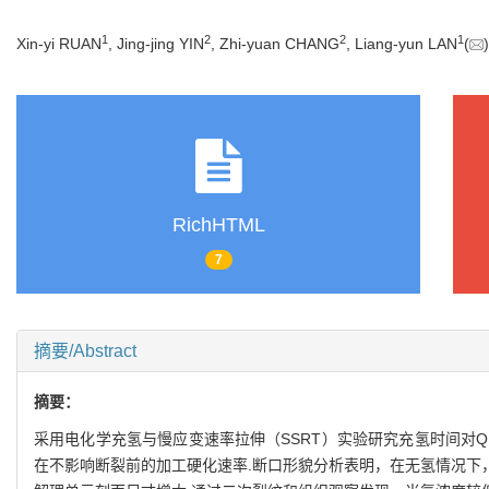
1
2
2
1
Xin-yi RUAN
, Jing-jing YIN
, Zhi-yuan CHANG
, Liang-yun LAN
(
RichHTML
7
摘要/Abstract
摘要：
采用电化学充氢与慢应变速率拉伸（SSRT）实验研究充氢时间对Q
在不影响断裂前的加工硬化速率.断口形貌分析表明，在无氢情况下