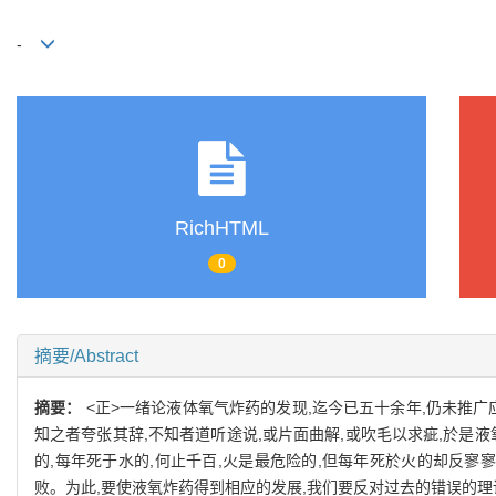
-
RichHTML
0
摘要/Abstract
摘要：
<正>一绪论液体氧气炸药的发现,迄今已五十余年,仍未推广
知之者夸张其辞,不知者道听途说,或片面曲解,或吹毛以求疵,於是
的,每年死于水的,何止千百,火是最危险的,但每年死於火的却反寥
败。为此,要使液氧炸药得到相应的发展,我们要反对过去的错误的理论,