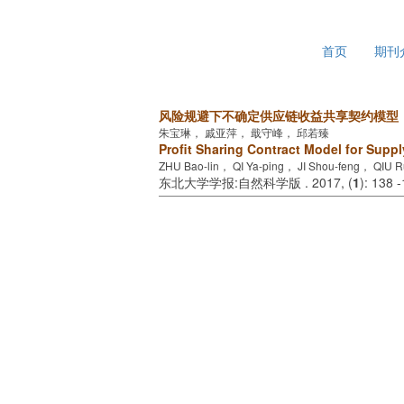
2026年8月8日 星期六
首页
期刊
风险规避下不确定供应链收益共享契约模型
朱宝琳， 戚亚萍， 戢守峰， 邱若臻
Profit Sharing Contract Model for Supp
ZHU Bao-lin， QI Ya-ping， JI Shou-feng， QIU 
东北大学学报:自然科学版 . 2017, (
1
): 138 