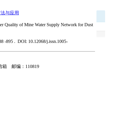
方法与应用
er Quality of Mine Water Supply Network for Dust
888 -895 . DOI: 10.12068/j.issn.1005-
 邮编：110819
il.neu.edu.cn