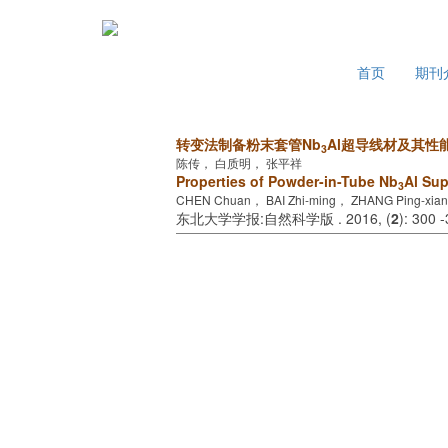
2026年8月6日 星期四
首页
期刊
转变法制备粉末套管Nb
Al超导线材及其性
3
陈传， 白质明， 张平祥
Properties of Powder-in-Tube Nb
Al Su
3
CHEN Chuan， BAI Zhi-ming， ZHANG Ping-xia
东北大学学报:自然科学版 . 2016, (
2
): 300 