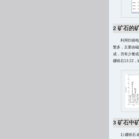
2 矿石的
利用扫描电
繁多，主要由磁
成，另有少量或
硼镁石13.22，
3 矿石中
1) 硼镁