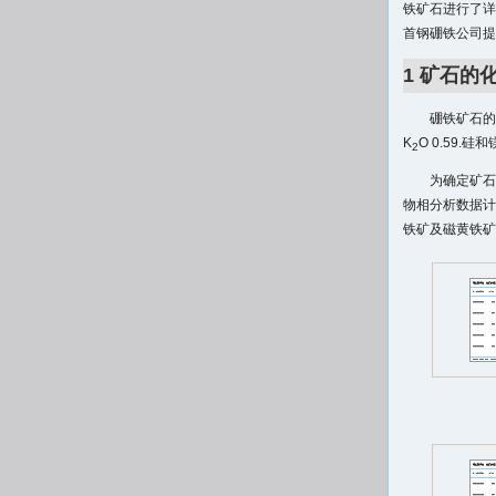
铁矿石进行了
首钢硼铁公司提
1 矿石的
硼铁矿石的
K
O 0.59
2
为确定矿石
物相分析数据计
铁矿及磁黄铁矿