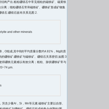
粒和脉状结构产出.粗粒硼镁石中常见细粒的磁铁矿、磁黄铁
物有效分离；细粒硼镁石常和磁铁矿、硼铁矿形成矿物集
石.硼镁石嵌布关系见图 2.
lyite and other minerals
，O组成.其中B的平均质量分数约4.81%，Mg的质
构的硼铁矿.硼铁矿与磁铁矿、硼镁石关系密切.如图 3
使得硼铁元素难以有效分离；粗粒、脉状硼铁矿常与
4 μm.
ls
%，另含少量Al，Si，Mn等元素.磁铁矿主要以自形、
粒磁铁矿与硼铁矿、硼镁石组成的集合体颗粒(图