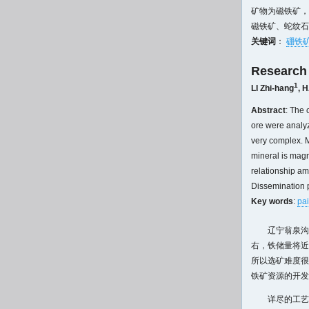
矿物为磁铁矿，
磁铁矿、蛇纹石
关键词
：
硼铁
Research 
1
LI Zhi-hang
,
H
Abstract
: The 
ore were analyz
very complex. M
mineral is magn
relationship am
Dissemination pa
Key words
:
pai
辽宁翁泉沟
右，铁储量将近
所以选矿难度很
铁矿资源的开发
详尽的工艺