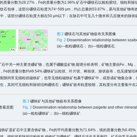
Mg的质量分数为28.27%，Fe的质量分数为1.96%.矿石中硼镁石以粗粒胶结、细
纹石包体，这部分硼镁石粒度为74~589 μm，约占总量的53.87%，易与其他矿
中，该部分硼镁石粒度大都在50 μm以下；在脉石中可见几十微米和几百微米的脉状硼镁
图 2
硼镁石与其他矿物嵌布关系图像
Fig. 2
Dissemination relationship between szaibe
(a)—粗粒硼镁石； (b)—细粒硼镁石.
矿.矿石中另一种主要含硼矿物，也属于硼酸盐矿物.能谱分析表明，矿物主要由Fe，Mg，B
6%，Fe的质量分数约49.54%.硼铁矿以粒状、叶片状、树枝状、脉状嵌布，也见揉皱结
裂隙间常见细粒状磁铁矿，也常见细粒磁铁矿包裹于硼铁矿中，或形成矿物集合体，
生，其间可见细粒和脉状结构硼镁石；硼铁矿嵌布粒度较细，其粒度分布主要集中在20~7
图 3
硼铁矿与其他矿物嵌布关系图像
Fig. 3
Dissemination relationship between paigeite and other minera
(a)—粗粒硼铁矿； (b)—细粒硼铁矿.
矿.磁铁矿是矿石中主要含铁矿物，Fe的平均质量分数为71.64%，镁的质量分数为0.45
状、细粒状和脉状结构嵌布.磁铁矿与硼铁矿、硼镁石连生关系密切，矿石中常见由细