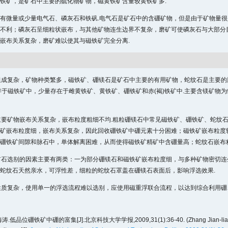
铁矿，是矿石中主要的硫化物矿物，磁黄铁矿含量较黄铁矿多.
有微量或少量电气石、磷灰石和铁矾.电气石是矿石中的含硼矿物，但是由于矿物量很
不利；磷灰石呈细粒状嵌布，与其他矿物连生边界不复杂，磨矿可使磷灰石与大部分
嵌布关系复杂，磨矿难以使其与磁铁矿完全分离.
石组成复杂，矿物种类繁多，磁铁矿、硼镁石是矿石中主要的有用矿物，蛇纹石是主要的
存于磁铁矿中，少量存在于雌黄铁矿、黄铁矿、硼铁矿和赤(褐)铁矿中.主要含镁矿物
中主要矿物嵌布关系复杂，嵌布粒度粗细不均.粗粒硼镁石中常见磁铁矿、硼铁矿、蛇纹
矿嵌布粒度细，嵌布关系复杂，因此回收硼铁矿中硼元素十分困难；磁铁矿嵌布粒度
硼铁矿间隙和脉石中，单体解离困难，从而使得磁铁矿精矿中含硼量高；蛇纹石嵌布
该矿石选别的因素主要有两类：一为部分硼镁石和磁铁矿嵌布粒度细，与多种矿物密切
蛇纹石天然亲水，可浮性差，细粒的蛇纹石罩盖在硼镁石表面后，影响浮选效果.
石性质复杂，使用单一的浮选流程难以选别，应使用磁重浮联合流程，以达到综合利用硼
低品位硼铁矿中硼的富集[J].北京科技大学学报,2009,31(1):36-40. (Zhang Jian-liang,Cai H