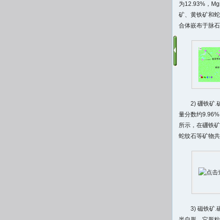
为12.93%，
矿、黄铁矿和蛇
合体嵌布于脉石
2) 硼铁
量分数约9.9
所示，在硼铁矿
蛇纹石等矿物共
3) 磁铁
半自形、它形粒