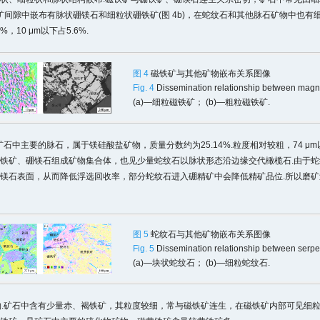
铁矿间隙中嵌布有脉状硼镁石和细粒状硼铁矿(图 4b)，在蛇纹石和其他脉石矿物中也有
%，10 μm以下占5.6%.
图 4
磁铁矿与其他矿物嵌布关系图像
Fig. 4
Dissemination relationship between magne
(a)—细粒磁铁矿； (b)—粗粒磁铁矿.
石.矿石中主要的脉石，属于镁硅酸盐矿物，质量分数约为25.14%.粒度相对较粗，74 μ
铁矿、硼镁石组成矿物集合体，也见少量蛇纹石以脉状形态沿边缘交代橄榄石.由于蛇
镁石表面，从而降低浮选回收率，部分蛇纹石进入硼精矿中会降低精矿品位.所以磨矿
图 5
蛇纹石与其他矿物嵌布关系图像
Fig. 5
Dissemination relationship between serpe
(a)—块状蛇纹石； (b)—细粒蛇纹石.
矿物.矿石中含有少量赤、褐铁矿，其粒度较细，常与磁铁矿连生，在磁铁矿内部可见细