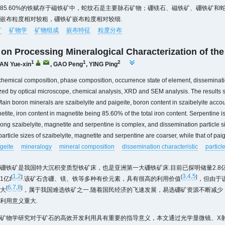
85.60%的铁赋存于磁铁矿中，蛇纹石是主要脉石矿物；硼镁石、磁铁矿、硼铁矿和
嵌布粒度相对较粗，硼铁矿嵌布粒度相对较细.
矿
矿物学
矿物组成
嵌布特征
粒度分布
on Processing Mineralogical Characterization of the
1
1
2
AN Yue-xin
,
GAO Peng
,
YING Ping
chemical composition, phase composition, occurrence state of element, dissemination
ed by optical microscope, chemical analysis, XRD and SEM analysis. The results sh
ain boron minerals are szaibelyite and paigeite, boron content in szaibelyite accou
etite, iron content in magnetite being 85.60% of the total iron content. Serpentine
ong szaibelyite, magnetite and serpentine is complex, and dissemination particle siz
rticle sizes of szaibelyite, magnetite and serpentine are coarser, while that of paige
geite
mineralogy
mineral composition
dissemination characteristic
particl
硼铁矿是我国特大沉积变质型铁矿床，也是亚洲第一大硼铁矿床.目前已探明储量2.8亿
1
2
3
4
5
[
,
]
[
,
,
]
1亿t
.该矿石含硼、镁、铁等多种有价元素，具有很高的利用价值
，但由于
6
7
8
[
,
,
]
大
，属于我国难选铁矿之一.随着国民经济的飞速发展，易选硼矿资源不断减少
利用意义重大.
矿物学研究对于矿石的高效开发利用具有重要的指导意义，本文通过光学显微镜、X射