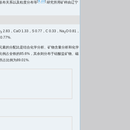
9
10
[
,
]
嵌布关系以及粒度分布等
.研究所用矿样由辽宁
O
2.83，CaO 1.33，S 0.77，C 0.33，Na
O 0.81，
3
2
77%.
元素的分配比是结合化学分析、矿物含量分析和化学
比例占全铁的85.6%，其余则分布于硅酸盐矿物、磁
比例为89.01%.