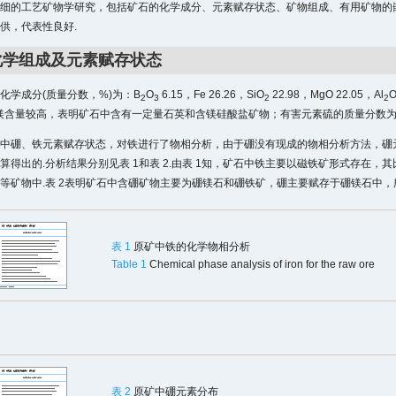
详细的工艺矿物学研究，包括矿石的化学成分、元素赋存状态、矿物组成、有用矿物的
供，代表性良好.
化学组成及元素赋存状态
化学成分(质量分数，%)为：B
O
6.15，Fe 26.26，SiO
22.98，MgO 22.05，Al
2
3
2
2
.硅和镁含量较高，表明矿石中含有一定量石英和含镁硅酸盐矿物；有害元素硫的质量分数为0.
中硼、铁元素赋存状态，对铁进行了物相分析，由于硼没有现成的物相分析方法，硼
算得出的.分析结果分别见表 1和表 2.由表 1知，矿石中铁主要以磁铁矿形式存在，其
等矿物中.表 2表明矿石中含硼矿物主要为硼镁石和硼铁矿，硼主要赋存于硼镁石中，所占
表 1
原矿中铁的化学物相分析
Table 1
Chemical phase analysis of iron for the raw ore
表 2
原矿中硼元素分布