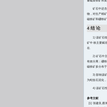
量磁黄铁矿和黄
矿石中还含
物，对生产精矿
磁铁矿和硼铁矿
4 结 论
1) 该矿
矿中.铁主要赋
在.
2) 矿石
有效分离；硼铁
磁铁矿多分布于
3) 影响
为蛇纹石泥化，
4) 该矿
参考文献
[1]
张建良,蔡海涛.