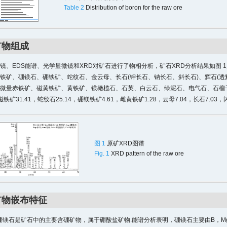
Table 2
Distribution of boron for the raw ore
矿物组成
镜、EDS能谱、光学显微镜和XRD对矿石进行了物相分析，矿石XRD分析结果如图 1
铁矿、硼镁石、硼铁矿、蛇纹石、金云母、长石(钾长石、钠长石、斜长石)、辉石(透
微量赤铁矿、磁黄铁矿、黄铁矿、镁橄榄石、石英、白云石、绿泥石、电气石、石榴子
磁铁矿31.41，蛇纹石25.14，硼镁铁矿4.61，雌黄铁矿1.28，云母7.04，长石7.03，闪
图 1
原矿XRD图谱
Fig. 1
XRD pattern of the raw ore
矿物嵌布特征
石.硼镁石是矿石中的主要含硼矿物，属于硼酸盐矿物.能谱分析表明，硼镁石主要由B，M