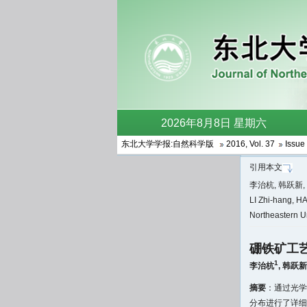
东北大学学报:自然科学版
2016
,
Vol. 37
Issue 
引用本文
李治杭, 韩跃新, 
LI Zhi-hang, HA
Northeastern U
硼铁矿工
1
李治杭
,
韩跃新
摘要
：通过光学
分布进行了详细