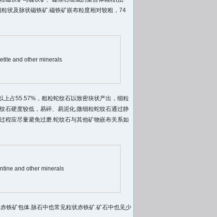
细粒状及脉状磁铁矿.磁铁矿嵌布粒度相对较粗，74
tite and other minerals
m以上占55.57%，粗粒蛇纹石以致密块状产出，细粒
纹石硬度较低，易碎、易泥化,微细粒蛇纹石通过静
过程应尽量避免过磨.蛇纹石与其他矿物嵌布关系如
ntine and other minerals
粒赤铁矿包体.脉石中也常见粒状赤铁矿.矿石中也见少