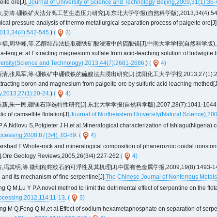
ite ore[J].
Journal of University of Science and Technology Beijing,2009,31(1):36-
姜涛.硼铁矿火法分离工艺生态压力研究[J].东北大学学报(自然科学版),2013,34(4):542-545.) (
cal pressure analysis of thermo metallurgical separation process of paigeite ore[J]
2013,34(4):542-545
.)
(
3)
,周华峰,等.乙醇结晶法提取硼铁矿酸浸液中的硫酸镁[J].中南大学学报(自然科学版),2013,44(7):2
-feng,et al.Extracting magnesium sulfate from acid-leaching solution of ludwigite by
ersity(Science and Technology),2013,44(7):2681-2686
.)
(
4)
,张凤军,等.硼铁矿中硼镁铁的硫酸法共浸出研究[J].沈阳化工大学学报,2013,27(1):20-24. (Yua
Extracting boron and magnesium from paigeite ore by sulfuric acid leaching method[J
y,2013,27(1):20-24
.)
(
4)
朱一民.硼镁石浮选特性研究[J].东北大学学报(自然科学版),2007,28(7):1041-1044. (Li Yan-j
ic of camsellite flotation[J].
Journal of Northeastern University(Natural Science),2
 A,Ndlovu S,Potgieter J H,et al.Mineralogical characterization of Ishiagu(Nigeria) 
ocessing,2008,87(3/4) :83-89
.
(
4)
rshad F.Whole-rock and mineralogical composition of phanerozoic ooidal ironstone
].Ore Geology Reviews,2005,26(3/4):227-262.
(
4)
冯其明,等.微细粒蛇纹石的可浮性及其机理[J].中国有色金属学报,2009,19(8):1493-1497. (Lu Y
n and its mechanism of fine serpentine[J].
The Chinese Journal of Nonferrous Metal
 Q M,Lu Y P.A novel method to limit the detrimental effect of serpentine on the flota
ocessing,2012,114:11-13
.
(
3)
ng M Q,Feng Q M,et al.Effect of sodium hexametaphosphate on separation of serpent