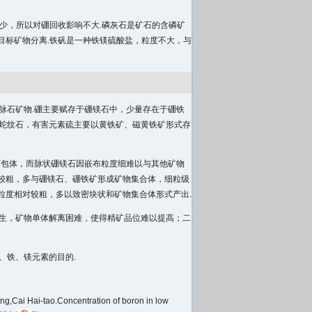
少，所以对硼回收影响不大.磷灰石是矿石的含磷矿
目标矿物分离.铁矾是一种铁镁硫酸盐，粒度不大，与
脉石矿物.硼主要赋存于硼镁石中，少量存在于硼铁
为蛇纹石，有害元素硫主要以黄铁矿、磁黄铁矿形式存
石包体，而脉状硼镁石因嵌布粒度细难以与其他矿物
较粗，多与硼镁石、硼铁矿形成矿物集合体，细粒级
粒度相对较粗，多以致密块状和矿物集合体形式产出.
连生，矿物单体解离困难，使得精矿品位难以提高；二
、铁、镁元素的目的.
ai-tao.Concentration of boron in low