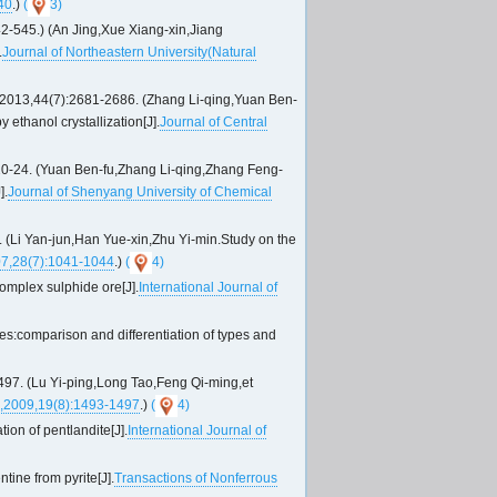
40
.)
(
3)
An Jing,Xue Xiang-xin,Jiang
.
Journal of Northeastern University(Natural
681-2686. (Zhang Li-qing,Yuan Ben-
 ethanol crystallization[J].
Journal of Central
n Ben-fu,Zhang Li-qing,Zhang Feng-
].
Journal of Shenyang University of Chemical
un,Han Yue-xin,Zhu Yi-min.Study on the
007,28(7):1041-1044
.)
(
4)
complex sulphide ore[J].
International Journal of
s:comparison and differentiation of types and
i-ping,Long Tao,Feng Qi-ming,et
s,2009,19(8):1493-1497
.)
(
4)
tion of pentlandite[J].
International Journal of
ine from pyrite[J].
Transactions of Nonferrous