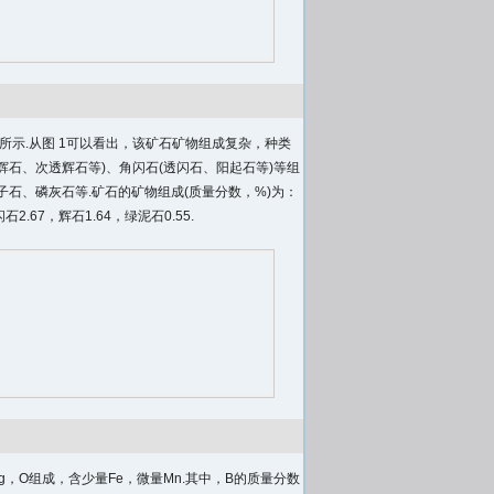
所示.从图 1可以看出，该矿石矿物组成复杂，种类
辉石、次透辉石等)、角闪石(透闪石、阳起石等)等组
石、磷灰石等.矿石的矿物组成(质量分数，%)为：
石2.67，辉石1.64，绿泥石0.55.
g，O组成，含少量Fe，微量Mn.其中，B的质量分数