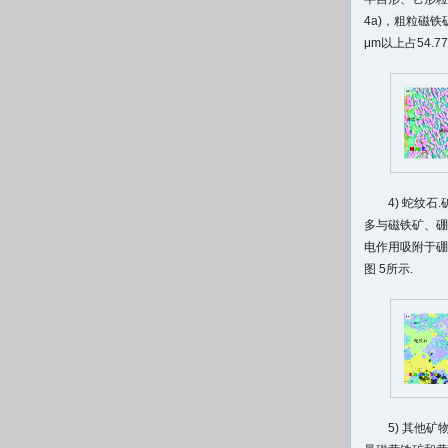
4a)，粗粒磁
μm以上占54.77
4) 蛇纹
多与磁铁矿、硼
电作用吸附于硼
图 5所示.
5) 其他