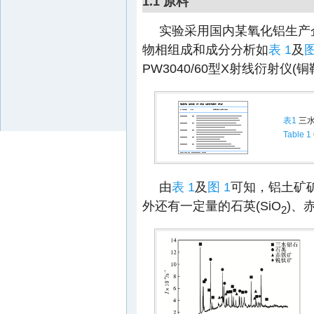
1.1 原料
实验采用国内某氧化铝生产
物相组成和成分分析如
表 1
及
图
PW3040/60型X射线衍射仪(铜
表1
三水
Table 1
由
表 1
及
图 1
可知，铝土矿矿
外还有一定量的石英(SiO
)、
2