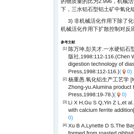
的物质量的比为2.996，机械活化
下，三水铝石型铝土矿中氧化铝的
3) 非机械活化作用下除
机械活化作用下扩散控制对反应
参考文献
陈万坤,彭关才.一水硬铝石型
[1]
版社,1998:112-116.(Chen W
digestion technology of dias
Press,1998:112-116.)
(
0)
杨重愚.氧化铝生产工艺学 [M].
[2]
Zhong-yu.Alumina product te
Press,1998:19-78.)
(
0)
Li X H,Gu S Q,Yin Z L,et al.
[3]
with calcium ferrite addition[
0)
Xu B A,Lynette D S.The Baye
[4]
formed from roasted gibbsit