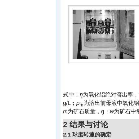
式中：
η
为氧化铝绝对溶出率，
g/L；
ρ
为溶出前母液中氧化铝
m
m
为矿石质量，g；
w
为矿石中
2 结果与讨论
2.1 球磨转速的确定