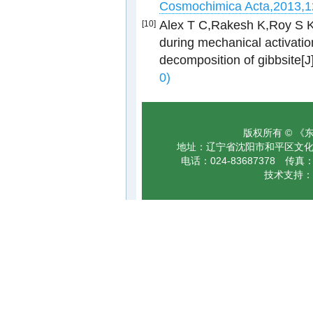
Cosmochimica Acta,2013,1
Alex T C,Rakesh K,Roy S K,
[10]
during mechanical activati
decomposition of gibbsite[J]
0)