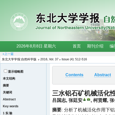
«上一篇
东北大学学报:自然科学版
2016, Vol. 37
Issue (4): 512-516
显示缩略图
Contents
Abstract
本文结构
摘要
三水铝石矿机械活化
关键词
Abstract
吕国志
,
张廷安
,
柯贤耀
,
张
Key words
摘要
: 分析了机械活化作用下
1 实 验