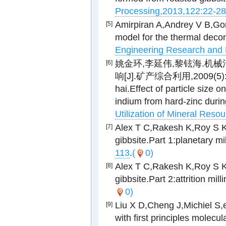
Processing,2013,122:22-28
Amirpiran A,Andrey V B,Gor
[5]
model for the thermal decomp
Engineering Research and 
姚金环,李延伟,黎铉海.机
[6]
响[J].矿产综合利用,2009(5):44-
hai.Effect of particle size 
indium from hard-zinc durin
Utilization of Mineral Reso
Alex T C,Rakesh K,Roy S K,e
[7]
gibbsite.Part 1:planetary mil
113
.
(
0)
Alex T C,Rakesh K,Roy S K,e
[8]
gibbsite.Part 2:attrition milli
0)
Liu X D,Cheng J,Michiel S,e
[9]
with first principles molecu