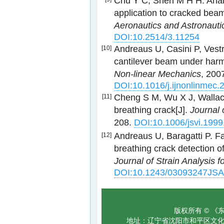
Chu Y C, Shen M H H. Analys
application to cracked bea
Aeronautics and Astronauti
DOI:10.2514/3.11254
Andreaus U, Casini P, Vestr
[10]
cantilever beam under harm
Non-linear Mechanics
, 200
DOI:10.1016/j.ijnonlinmec.
Cheng S M, Wu X J, Wallace
[11]
breathing crack[J].
Journal 
208.
DOI:10.1006/jsvi.199
Andreaus U, Baragatti P. Fa
[12]
breathing crack detection o
Journal of Strain Analysis 
DOI:10.1243/03093247JS