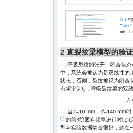
表 1
平
Table 1
mixed e
2 直裂纹梁模型的验
呼吸裂纹的张开、闭合状态
中，系统会被认为是双线性的
状态，否则，裂纹被视为闭合状
有频率为
f
，呼吸裂纹梁的双
2
当
a
=10 mm，
d
=140 m
7
[
]
的前3阶固有频率进行对比 (
型与实验数据吻合很好，这在