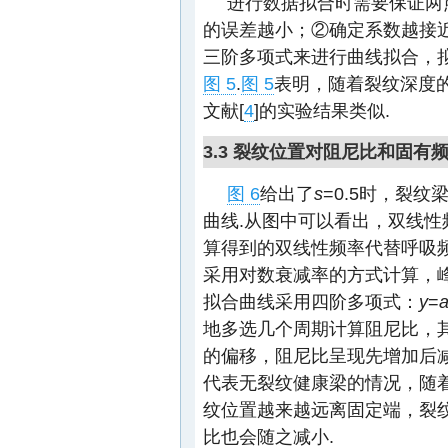
进行数据拟合时需要保证两
的误差越小；②确定系数越接近
三阶多项式来进行曲线拟合，
图 5
.
图 5
表明，随着裂纹深度
文献[
4
]的实验结果类似.
3.3 裂纹位置对阻尼比和固有
图 6
给出了
s
=0.5时，裂
曲线.从图中可以看出，双线性
算得到的双线性频率代替呼吸
采用对数衰减率的方式计算，峰
拟合曲线采用四阶多项式：
y
=
地多选几个周期计算阻尼比，
的偏移，阻尼比呈现先增加后减
代表无裂纹健康梁的情况，随
纹位置越来越远离固定端，裂
比也会随之减小.