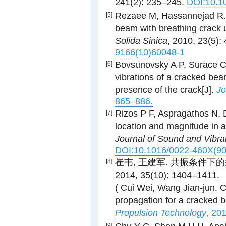
241(2): 235–245.
DOI:10.10
Rezaee M, Hassannejad R. F
[5]
beam with breathing crack 
Solida Sinica
, 2010, 23(5)
9166(10)60048-1
Bovsunovsky A P, Surace C
[6]
vibrations of a cracked bea
presence of the crack[J].
Jo
865–886.
Rizos P F, Aspragathos N, D
[7]
location and magnitude in a
Journal of Sound and Vibra
DOI:10.1016/0022-460X(9
崔韦, 王建军. 共振条件下
[8]
2014, 35(10): 1404–1411.
( Cui Wei, Wang Jian-jun. C
propagation for a cracked 
Propulsion Technology
, 20
[9]