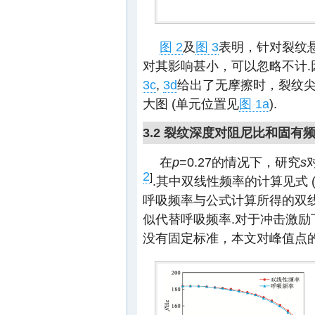
图 2
及
图 3
表明，针对裂纹
对其影响甚小，可以忽略不计.
3c
,
3d
给出了无摩擦时，裂纹
大图 (单元位置见
图 1a
).
3.2 裂纹深度对阻尼比和固有
在
p
=0.27的情况下，研究
s
2
]
.其中双线性频率的计算见式 
呼吸频率与公式计算所得的双
似代替呼吸频率.对于冲击激
没有固定标准，本文对峰值点的