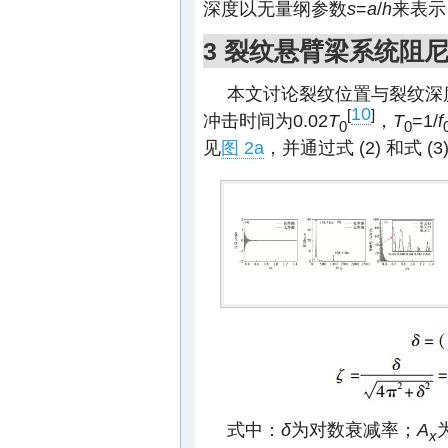
深度以无量纲参数
s
=
a
/
h
来表示
3 裂纹悬臂梁系统阻
本文讨论裂纹位置与裂纹深度
10
[
]
冲击时间为0.02
T
，
T
=1/
f
0
0
见
图 2a
，并通过式 (2) 和式 
式中：
δ
为对数衰减率；
A
x