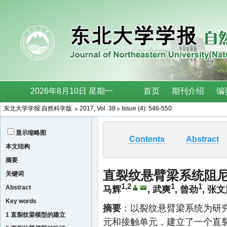
东北大学学报:自然科学版
2017, Vol. 38
Issue (4): 546-550
显示缩略图
Contents
Abstract
本文结构
摘要
直裂纹悬臂梁系统阻
关键词
1,2
1
1
Abstract
马辉
,
武爽
,
曾劲
,
张文
Key words
摘要
：以裂纹悬臂梁系统为研究
1 直裂纹梁模型的建立
元和接触单元，建立了一个直