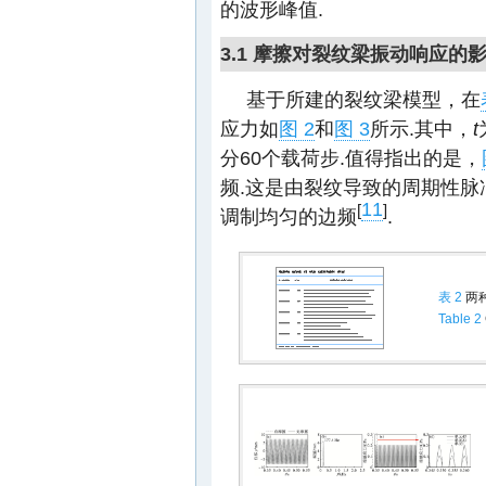
的波形峰值.
3.1 摩擦对裂纹梁振动响应的
基于所建的裂纹梁模型，在
应力如
图 2
和
图 3
所示.其中，
t
分60个载荷步.值得指出的是，
频.这是由裂纹导致的周期性
11
[
]
调制均匀的边频
.
表 2
两
Table 2