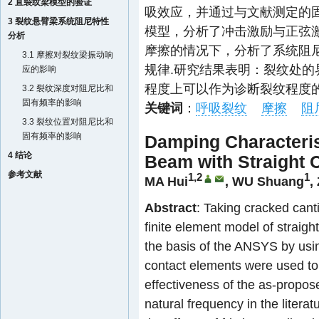
2 直裂纹梁模型的验证
吸效应，并通过与文献测定的
3 裂纹悬臂梁系统阻尼特性
模型，分析了冲击激励与正弦
分析
摩擦的情况下，分析了系统阻
3.1 摩擦对裂纹梁振动响
规律.研究结果表明：裂纹处的
应的影响
程度上可以作为诊断裂纹程度的
3.2 裂纹深度对阻尼比和
固有频率的影响
关键词
：
呼吸裂纹
摩擦
阻
3.3 裂纹位置对阻尼比和
固有频率的影响
Damping Characterist
4 结论
Beam with Straight 
参考文献
1,2
1
MA Hui
,
WU Shuang
,
Abstract
: Taking cracked cant
finite element model of straig
the basis of the ANSYS by usi
contact elements were used to 
effectiveness of the as-propos
natural frequency in the litera