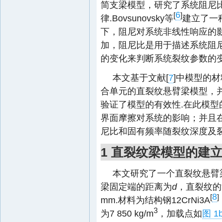
简支梁模型，研究了系统阻尼
6
[
]
律.Bovsunovsky等
建立了一
下，阻尼对系统非线性响应的
加，阻尼比是用于描述系统阻
的变化来判断系统裂纹参数的
本文基于文献[
7
]中模型的
合单元的直裂纹悬臂梁模型，并
验证了模型的有效性.在此模
界面摩擦对系统的影响；并且
尼比和固有频率随裂纹深度及裂
1 直裂纹梁模型的建
本文研究了一个直裂纹悬臂
梁固定端的距离为
d
，直裂纹的
8
[
]
mm.材料为结构钢12CrNi3A
3
为7 850 kg/m
，加载点如
图 1