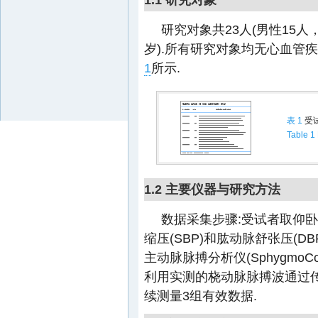
研究对象共23人(男性15人，女
岁).所有研究对象均无心血管
1
所示.
表 1
受
Table 1
1.2 主要仪器与研究方法
数据采集步骤:受试者取仰
缩压(SBP)和肱动脉舒张压(DBP
主动脉脉搏分析仪(SphygmoC
利用实测的桡动脉脉搏波通过
续测量3组有效数据.