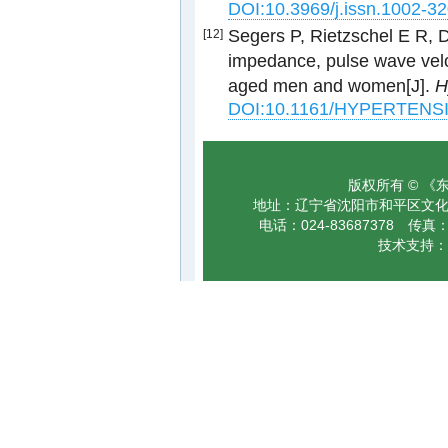
DOI:10.3969/j.issn.1002-3
Segers P, Rietzschel E R, D
[12]
impedance, pulse wave veloc
aged men and women[J].
H
DOI:10.1161/HYPERTENS