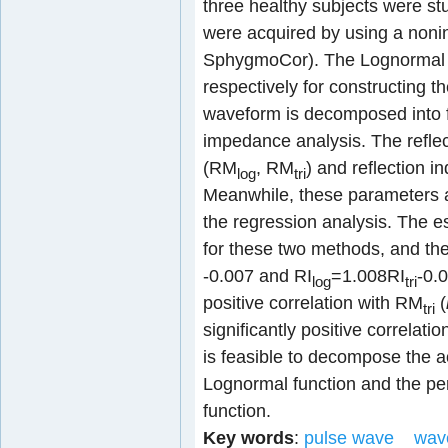
three healthy subjects were st
were acquired by using a nonin
SphygmoCor). The Lognormal fu
respectively for constructing t
waveform is decomposed into 
impedance analysis. The reflec
(RM
, RM
) and reflection i
log
tri
Meanwhile, these parameters 
the regression analysis. The e
for these two methods, and th
-0.007 and RI
=1.008RI
-0.
log
tri
positive correlation with RM
(
tri
significantly positive correlatio
is feasible to decompose the 
Lognormal function and the perf
function.
Key words
:
pulse wave
wav