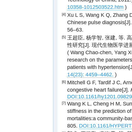
10358-1012503522.htm
)
Xu L S, Wang K Q, Zhang D, 
[4]
Chinese pulse diagnosis[J]
56–63.
王超臣, 杨学智, 张建, 
[5]
性研究[J]. 现代生物医学进展, 20
( Wang Chao-chen, Yang Xue
research on the parameters 
patients with hypertension[
14(23): 4459–4462.
)
Mitchell G F, Tardif J C, Ar
[6]
congestive heart failure[J].
DOI:10.1161/hy1201.0982
Wang K L, Cheng H M, Sung 
[7]
stiffness in the prediction 
mortalities:a community-ba
805.
DOI:10.1161/HYPER