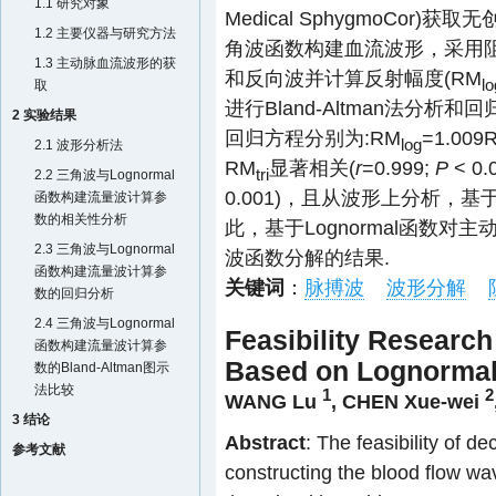
1.1 研究对象
Medical SphygmoCor)
1.2 主要仪器与研究方法
角波函数构建血流波形，采用
1.3 主动脉血流波形的获
和反向波并计算反射幅度(RM
lo
取
进行Bland-Altman法分析
2 实验结果
回归方程分别为:RM
=1.009
log
2.1 波形分析法
RM
显著相关(
r
=0.999;
P
< 0.0
tri
2.2 三角波与Lognormal
0.001)，且从波形上分析，基
函数构建流量波计算参
数的相关性分析
此，基于Lognormal函数
2.3 三角波与Lognormal
波函数分解的结果.
函数构建流量波计算参
关键词
：
脉搏波
波形分解
数的回归分析
2.4 三角波与Lognormal
Feasibility Researc
函数构建流量波计算参
Based on Lognormal
数的Bland-Altman图示
法比较
1
2
WANG Lu
,
CHEN Xue-wei
3 结论
Abstract
: The feasibility of 
参考文献
constructing the blood flow w