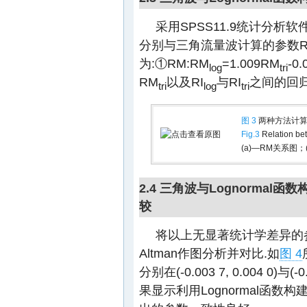
采用SPSS11.9统计分析软
分别与三角流量波计算的参数R
为:①RM:RM
=1.009RM
-0.
log
tri
RM
以及RI
与RI
之间的回
tri
log
tri
图 3
两种方法计算
Fig.3
Relation be
(a)—RM关系图；(
2.4 三角波与Lognormal函
较
将以上无显著统计学差异的
Altman作图分析并对比.如
图 4
分别在(-0.003 7, 0.004 0)与
果显示利用Lognormal函