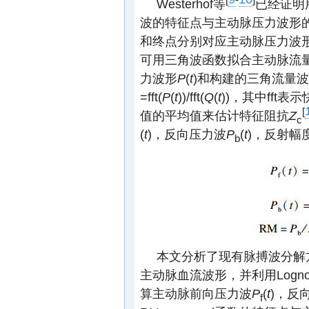
Westerhof等
已经证明
波的特征点与主动脉压力波形
和终点分别对应主动脉压力波
可用三角波函数拟合主动脉流
力波形
P
(
t
)和构建的三角流量
=fft(
P
(
t
))/fft(
Q
(
t
))，其中fft
[
值的平均值来估计特征阻抗
Z
c
(
t
)，反向压力波
P
(
t
)，反射幅
b
本文分析了现有脉搏波分解方法
主动脉血流波形，并利用Logn
算主动脉前向压力波
P
(
t
)，反
f