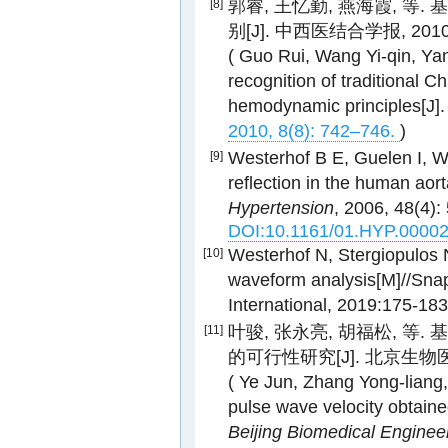
郭睿, 王忆勤, 燕海霞, 
[8]
别[J]. 中西医结合学报, 2010, 8
( Guo Rui, Wang Yi-qin, Yan
recognition of traditional 
hemodynamic principles[J]
2010, 8(8): 742–746.
)
Westerhof B E, Guelen I, We
[9]
reflection in the human aort
Hypertension
, 2006, 48(4):
DOI:10.1161/01.HYP.0000
Westerhof N, Stergiopulos
[10]
waveform analysis[M]//Sn
International, 2019:175-183
叶骏, 张永亮, 胡福松, 
[11]
的可行性研究[J]. 北京生物医学工程
( Ye Jun, Zhang Yong-liang, 
pulse wave velocity obtaine
Beijing Biomedical Enginee