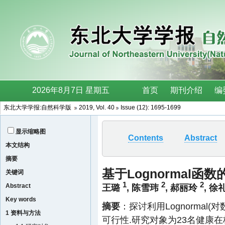
东北大学学报:自然科学版
2019, Vol. 40
Issue (12): 1695-1699
显示缩略图
Contents
Abstract
本文结构
摘要
基于Lognormal
关键词
1
2
2
Abstract
王璐
,
陈雪玮
,
郝丽玲
,
徐
Key words
摘要
：探讨利用Lognorma
1 资料与方法
可行性.研究对象为23名健康在