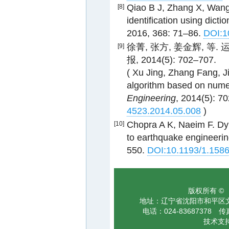
Qiao B J, Zhang X, Wang C
[8]
identification using dictio
2016, 368: 71–86.
DOI:1
徐菁, 张方, 姜金辉, 等
[9]
报, 2014(5): 702–707.
( Xu Jing, Zhang Fang, Ji
algorithm based on numeri
Engineering
, 2014(5): 7
4523.2014.05.008
)
Chopra A K, Naeim F. Dy
[10]
to earthquake engineerin
550.
DOI:10.1193/1.158