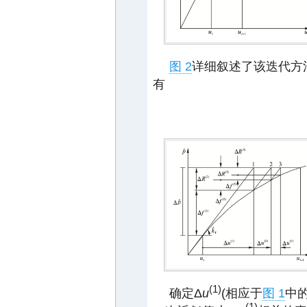
图 2
详细叙述了该迭代方法
有
(1)
确定Δ
u
(相应于
图 1
中
(1)