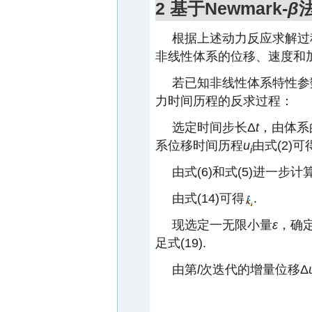
2 基于Newmark-
β
根据上述动力反应求解过
非线性体系的位移、速度和加
若已知非线性体系特性参
力时间历程的反求过程：
选定时间步长Δ
t
，由体系
系位移时间历程
u
由式(2)
i
由式(6)和式(5)进一步计
由式(14)可得
.
现选定一无限小量
ε
，确
足式(19).
由第
l
次迭代的增量位移Δ