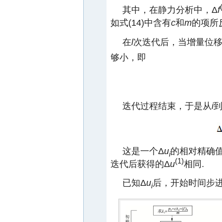
其中，在静力分析中，Δ
f
如式(14)中含有
c
和
m
的项所
在
l
次迭代后，当增量位移
够小，即
迭代过程结束，于是从
i
这是一个Δ
u
的相对精确
i
(1)
迭代后获得的Δ
u
相同.
已知Δ
u
后，开始时间步
i