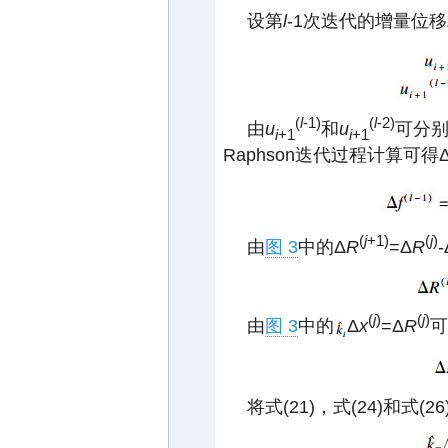
设第
l
-1次迭代的增量位移
(
l
-1)
(
l
-2)
由
u
和
u
可分
i
+1
i
+1
Raphson迭代过程计算可得
(
j
+1)
(
j
)
由
图 3
中的Δ
R
=Δ
R
-
(
j
)
(
j
)
由
图 3
中的
Δ
x
=Δ
R
可
将式(21)，式(24)和式(2