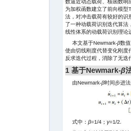
数逼近动态载荷、核函数响
为加权函数建立了前向模型TD
法，对冲击载荷有较好的识
了一种动载荷识别迭代算法
线性体系的动载荷识别理论进
本文基于Newmark-
β
数值
使由切线刚度代替变化刚度
反求迭代过程，消除了无迭
1 基于Newmark-
β
由Newmark-
β
时间步进法
式中：
β
=1/4；
γ
=1/2.