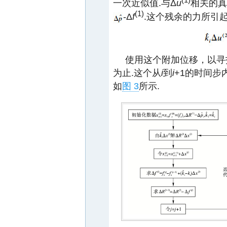
一次近似值.与Δ
u
相关的真
(1)
-Δ
f
.这个残余的力所引
使用这个附加位移，以寻
为止.这个从
i
到
i
+1的时间步内
如
图 3
所示.