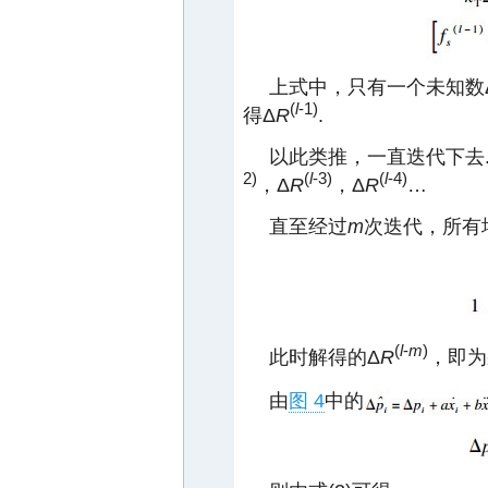
上式中，只有一个未知数
(
l
-1)
得Δ
R
.
以此类推，一直迭代下去
2)
(
l
-3)
(
l
-4)
，Δ
R
，Δ
R
…
直至经过
m
次迭代，所有
(
l
-
m
)
此时解得的Δ
R
，即为
由
图 4
中的