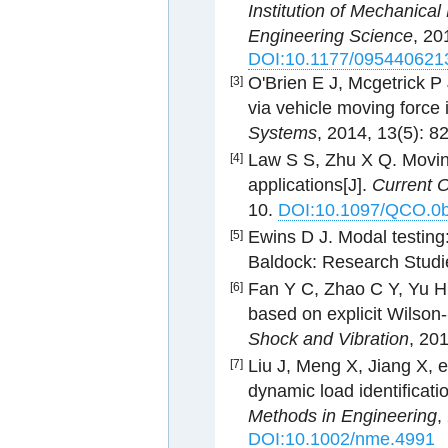
Institution of Mechanical
Engineering Science
, 20
DOI:10.1177/095440621
O'Brien E J, Mcgetrick P
[3]
via vehicle moving force i
Systems
, 2014, 13(5): 
Law S S, Zhu X Q. Moving
[4]
applications[J].
Current O
10.
DOI:10.1097/QCO.0
Ewins D J. Modal testing:
[5]
Baldock: Research Studi
Fan Y C, Zhao C Y, Yu H 
[6]
based on explicit Wilson-
Shock and Vibration
, 20
Liu J, Meng X, Jiang X, 
[7]
dynamic load identificati
Methods in Engineering
,
DOI:10.1002/nme.4991