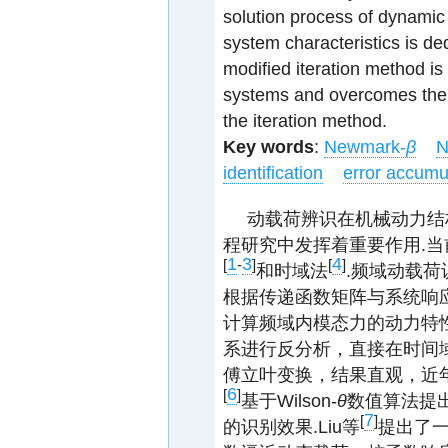
solution process of dynami
system characteristics is d
modified iteration method is 
systems and overcomes the 
the iteration method.
Key words
:
Newmark-
β
N
identification
error accumu
动载荷辨识在机械动力结
程研究中发挥着重要作用.
1
3
4
[
-
]
[
]
和时域法
.频域动载
根据传递函数矩阵与系统响
计算频域内模态力的动力特
系进行反分析，直接在时间
傅立叶变换，结果直观，近年
6
[
]
基于Wilson-
θ
数值算法提
7
[
]
的识别效果.Liu等
提出了一