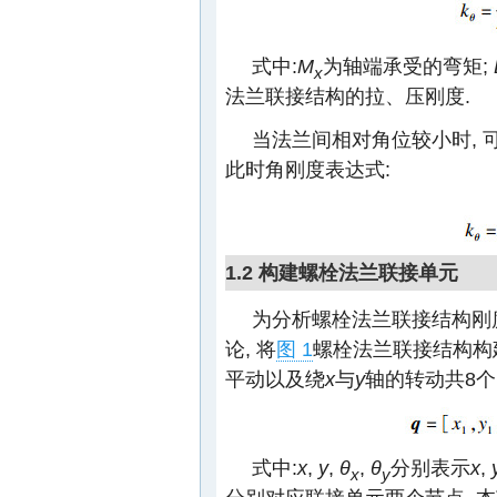
式中:
M
为轴端承受的弯矩;
x
法兰联接结构的拉、压刚度.
当法兰间相对角位较小时, 
此时角刚度表达式:
1.2 构建螺栓法兰联接单元
为分析螺栓法兰联接结构刚
论, 将
图 1
螺栓法兰联接结构构
平动以及绕
x
与
y
轴的转动共8个
式中:
x
,
y
,
θ
,
θ
分别表示
x
,
x
y