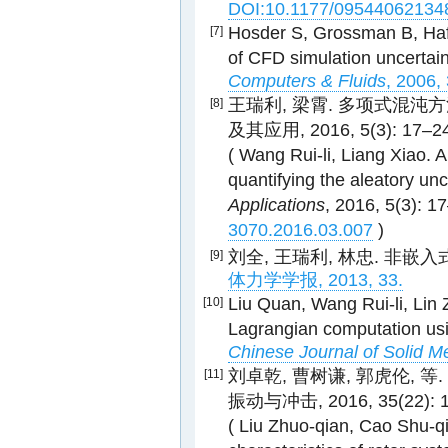
DOI:10.1177/09544062134
Hosder S, Grossman B, Haftk
[7]
of CFD simulation uncertaint
Computers & Fluids
, 2006,
王瑞利, 梁霄. 多项式混沌
[8]
及其应用, 2016, 5(3): 17–24
( Wang Rui-li, Liang Xiao. 
quantifying the aleatory unc
Applications
, 2016, 5(3): 1
3070.2016.03.007
)
刘全, 王瑞利, 林忠. 非
[9]
体力学学报, 2013, 33.
Liu Quan, Wang Rui-li, Lin 
[10]
Lagrangian computation usi
Chinese Journal of Solid M
刘卓乾, 曹树谦, 郭虎伦, 
[11]
振动与冲击, 2016, 35(22): 1
( Liu Zhuo-qian, Cao Shu-qi