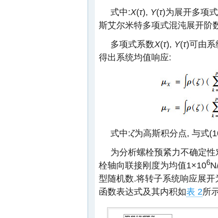
式中:
X
(
τ
),
Y
(
τ
)为展开多项式
斯艾尔米特多项式混沌展开阶数
多项式系数
X
(
τ
),
Y
(
τ
)可由
得出系统均值响应:
式中:
ζ
为高斯积分点, 与式(
为分析螺栓预紧力不确定性对
6
栓轴向联接刚度为均值1×10
N
型随机数.将转子系统响应展开
函数表达式及其内积如
表 2
所示