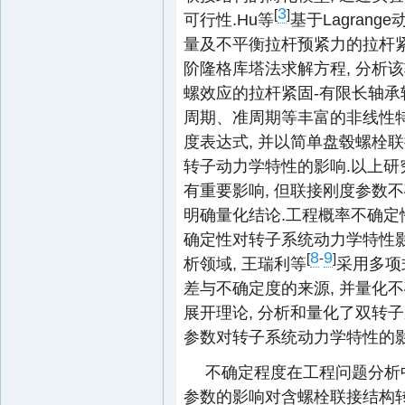
3
[
]
可行性.Hu等
基于Lagran
量及不平衡拉杆预紧力的拉杆紧
阶隆格库塔法求解方程, 分析该
螺效应的拉杆紧固-有限长轴承
周期、准周期等丰富的非线性特性
度表达式, 并以简单盘毂螺栓
转子动力学特性的影响.以上
有重要影响, 但联接刚度参数
明确量化结论.工程概率不确定
确定性对转子系统动力学特性
8
9
[
-
]
析领域, 王瑞利等
采用多项
差与不确定度的来源, 并量化不
展开理论, 分析和量化了双转
参数对转子系统动力学特性的影
不确定程度在工程问题分析
参数的影响对含螺栓联接结构