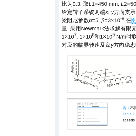
比为0.3, 取
L
1=450 mm,
L
2=5
给定转子系统两端
x
,
y
方向支承
-8
梁阻尼参数
α
=5,
β
=3×10
.在
图
量, 采用Newmark法求解有
7
8
9
1×10
, 1×10
和1×10
N/m时
对应的临界转速及盘
y
方向稳态
表 1
不
Table 1
speeds w