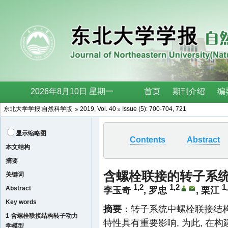
东北大学学报:自然科学版
2019, Vol. 40
Issue (5): 700-704, 721
显示缩略图
Contents
Abstract
本文结构
摘要
含螺栓联接的转子系
关键词
1,2
1,2
1
Abstract
李玉奇
,
罗忠
,
栗江
Key words
摘要
：转子系统中螺栓联接结
1 含螺栓联接结构转子动力
特性具有重要影响, 为此, 在
学模型