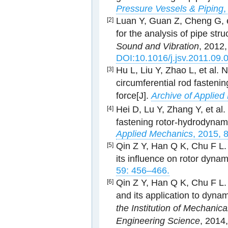
Pressure Vessels & Piping
,
Luan Y, Guan Z, Cheng G, e
[2]
for the analysis of pipe stru
Sound and Vibration
, 2012
DOI:10.1016/j.jsv.2011.09.
Hu L, Liu Y, Zhao L, et al.
[3]
circumferential rod fasteni
force[J].
Archive of Applie
Hei D, Lu Y, Zhang Y, et al
[4]
fastening rotor-hydrodynami
Applied Mechanics
, 2015, 
Qin Z Y, Han Q K, Chu F L. B
[5]
its influence on rotor dynam
59: 456–466.
Qin Z Y, Han Q K, Chu F L. 
[6]
and its application to dynami
the Institution of Mechanic
Engineering Science
, 2014