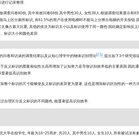
容进行记录整理.
放调查问卷80份, 其中有效问卷68份.其中男性30人, 女性38人.根据调查结果显示有8
能马上区分厕所标识, 有61.5%的用户在使用电梯时不能马上分辨出电梯的开关按钮.
图案太像占最大比重, 其他的依次为标识太小以及标识使用了同一颜色.因此确定影响反义
性、标识大小和颜色差异.
21
[
]
的问卷和访谈的调查结果以及认知心理学中的物体识别理论
, 提出如下3个研究假设
由于反义标识的图案相似性太高而增加了认知努力是导致识别效率低的主要原因.因此
够显著提高识别效率.
增加整个标识的尺寸能够使反义标识的差异更为显著, 这也是增加标识区别性的一种方式
通过合理区分反义标识的不同颜色, 能显著提高识别效率.
大学在校学生, 年龄为18~25周岁, 共20人, 其中男生10人, 女生10人.所有被试没