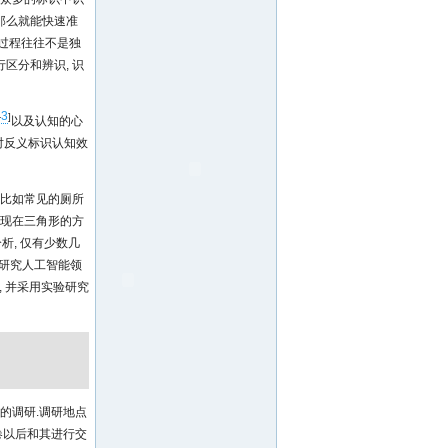
 那么就能快速准
知过程往往不是独
行区分和辨识, 识
3
-
]
以及认知的心
对反义标识认知效
.比如常见的厕所
体现在三角形的方
析, 仅有少数几
献研究人工智能领
, 并采用实验研究
的调研.调研地点
卷以后和其进行交