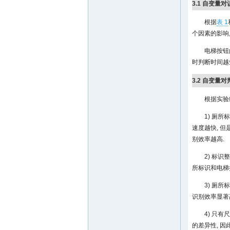
3.1 自变量
根据
表 1
个因素的影响
电梯按钮
时判断时间越短
3.2 自变量
根据实验
1) 厕
速度越快, 
别效率越高.
2) 标
所标识和电梯
3) 厕
识别效率显著
4) 只
的差异性, 