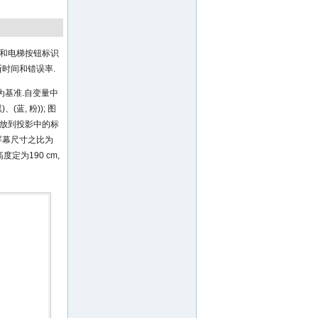
识和电梯按钮标识
时间和错误率.
号为基准.自变量中
(蓝, 粉)); 图
别投放到投影中的标
屏幕尺寸之比为
度定为190 cm,