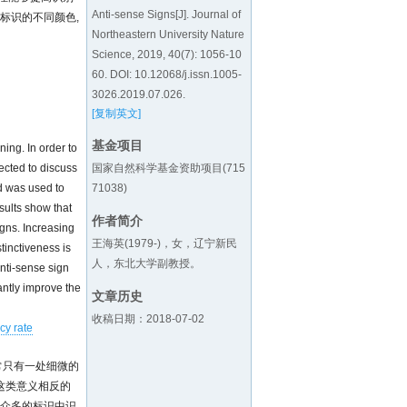
Anti-sense Signs[J]. Journal of
标识的不同颜色,
Northeastern University Nature
Science, 2019, 40(7): 1056-10
60. DOI:
10.12068/j.issn.1005-
3026.2019.07.026
.
[复制英文]
基金项目
ning. In order to
国家自然科学基金资助项目(715
ected to discuss
71038)
od was used to
sults show that
作者简介
signs. Increasing
王海英(1979-)，女，辽宁新民
tinctiveness is
人，东北大学副教授。
anti-sense sign
antly improve the
文章历史
收稿日期：2018-07-02
cy rate
通常只有一处细微的
称这类意义相反的
在众多的标识中识