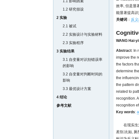
1.1 影响因素
效率, 但是
1.2 研究假设
能显著提高识
2 实验
关键词
：
反义
2.1 被试
Cognitiv
2.2 实验设计与实验材料
WANG Hai-yi
2.3 实验程序
Abstract
: In
3 实验结果
improve the r
3.1 自变量对识别错误率
the factors th
的影响
determine the 
3.2 自变量对判断时间的
the influencin
影响
the pattern di
3.3 最优设计方案
related to pat
4 结论
recognition. A
recognition ef
参考文献
Key words
:
a
在现实生
差别.比如,
标识为反义标