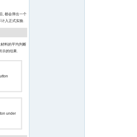
后, 都会弹出一个
不计入正式实验.
激材料的平均判断
所示的结果.
utton
tton under