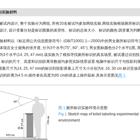
计与实验材料
被试内设计, 整个实验分为两组, 所有20名被试均参加两组实验.两组实验根据厕所标
设计, 设计变量分别是标识图案的差异性、标识的总体大小、标识的颜色.因变量为判断
验材料以《标志用公共信息图形符号》(GB/T10001.1—2000)中的男女厕所标识符
在女士裙角的张开度, 分为3个水平(75°, 60°, 45°); 男女图标颜色分2个水平((黑, 黑)、
3个水平(14, 25, 47 mm).该实验为了模拟寻找厕所标识的真实场景, 被试通过识
, 标识的尺寸、高度和识别距离等数据均参照实际情景设置.电脑中标识尺寸与投影到
电脑图案尺寸为14, 25, 47 mm的标识到投影屏幕上尺寸大小分别为9, 16, 30 cm.标识安放高
的距离为4.5 m.操作者在高度为95 cm的讲桌上操作鼠标.具体示意图见
图 1
.
图 1
厕所标识实验环境示意图
Fig.1
Sketch map of toilet labeling experimental
environment