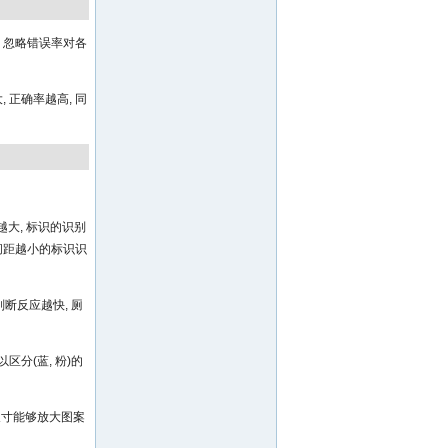
, 忽略错误率对各
 正确率越高, 同
度越大, 标识的识别
大关间距越小的标识识
别判断反应越快, 厕
以区分(蓝, 粉)的
识尺寸能够放大图案