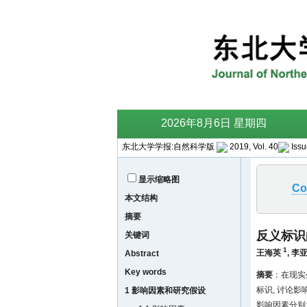
东北大学学报:自然科学版
2019, Vol. 40
Issu
显示缩略图
Co
本文结构
摘要
反义标识
关键词
1
王海英
,
李
Abstract
Key words
摘要
：在现实
标识, 讨论
1 影响因素和研究假设
影响因素分别