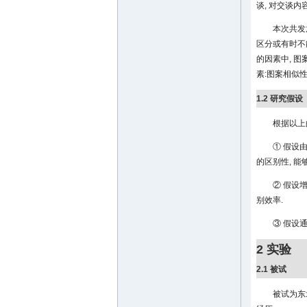
谈, 对交谈内
本次共发
区分或有时不
的因素中, 
素:图案相似
1.2 研究假设
根据以上
① 假设
的区别性, 能
② 假设
别效率.
③ 假设
2 实验
2.1 被试
被试为东北