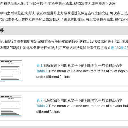
后向被试呈现示例, 学习如何操作, 实验中最开始出现的3次作为缓冲和练习之用.
:学习之后就是正式测试, 被试根据屏幕上方命令通过鼠标点击相应的按钮, 每次点击以
示本次点击是否正确以及剩余的点击次数.为了避免首因效应, 每组实验最开始出现的3次
果
后, 剔除2名没有按照规定完成实验程序的被试的数据.共得出18名被试的关于72组刺
.利用SPSS软件对这些数据进行处理, 利用三倍方差法剔除异常值后得出如
表 1
和
表 2
表 1
厕所标识不同因素水平下的判断时间平均值和正确率
Table 1
Time mean value and accurate rates of toilet logo b
under different factors
表 2
电梯按钮不同因素水平下的判断时间平均值和正确率
Table 2
Time mean value and accurate rates of elevator bu
different factors