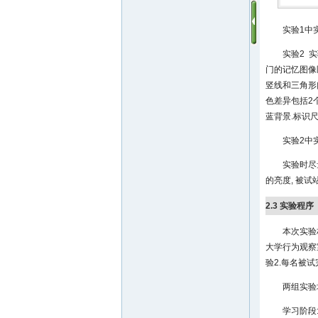
实验1中实
实验2 
门的记忆图像匹
竖线和三角形
色差异包括2个
蓝背景.标识尺寸包
实验2中实
实验时尽
的亮度, 被试
2.3 实验程序
本次实验材
大学行为观察
验2.每名被试
两组实验
学习阶段