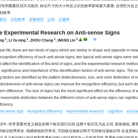
显著性和图案区别方式相关; 标识尺寸的大小对反义识别效率影响最为显著; 合理区分反义
别效率.
标识
识别效率
实验研究
认知
正确率
e Experimental Research on Anti-sense Signs
1
1
1
2
ng
,
LI Ya-ning
,
ZHOU Chang
,
WANG Lin
 real life, there are two kinds of signs which are similar in shape and opposite in mea
ecognition efficiency of such anti-sense signs, two typical anti-sense signs were sel
at affect the identification of this kind of signs, and the experimental research meth
significance and importance of the identification factors of anti-sense signs. The re
g factors are identified as the pattern distinctiveness, size, and color distinction of 
stinctiveness of anti-sense signs can improve the recognition efficiency, but such dis
tern difference. The size of signs has the most significant effect on the efficiency of 
 reasonable distinction between the different colors of anti-sense signs can signific
ficiency.
nti-sense sign
recognition efficiency
experimental research
cognition
accura
活中, 经常需要对意义相反的两个标识进行识别.这两个标识互为反义词, 形状相似, 
 厕所标识的男和女, 电梯按钮的开和关, 可回收垃圾标识和不可回收垃圾标识等.在这里
识.反义标识的认知过程和普通标识的认知过程存在一定的差异性.普通标识的识别是