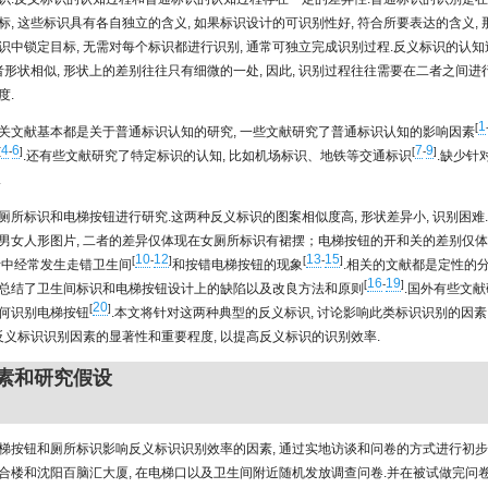
标, 这些标识具有各自独立的含义, 如果标识设计的可识别性好, 符合所要表达的含义,
识中锁定目标, 无需对每个标识都进行识别, 通常可独立完成识别过程.反义标识的认
者形状相似, 形状上的差别往往只有细微的一处, 因此, 识别过程往往需要在二者之间进
度.
1
[
关文献基本都是关于普通标识认知的研究, 一些文献研究了普通标识认知的影响因素
4
6
7
9
[
-
]
[
-
]
.还有些文献研究了特定标识的认知, 比如机场标识、地铁等交通标识
.缺少针
.
厕所标识和电梯按钮进行研究.这两种反义标识的图案相似度高, 形状差异小, 识别困难
男女人形图片, 二者的差异仅体现在女厕所标识有裙摆；电梯按钮的开和关的差别仅
10
12
13
15
[
-
]
[
-
]
活中经常发生走错卫生间
和按错电梯按钮的现象
.相关的文献都是定性的分
16
19
[
-
]
总结了卫生间标识和电梯按钮设计上的缺陷以及改良方法和原则
.国外有些文
20
[
]
何识别电梯按钮
.本文将针对这两种典型的反义标识, 讨论影响此类标识识别的因素
定反义标识识别因素的显著性和重要程度, 以提高反义标识的识别效率.
因素和研究假设
梯按钮和厕所标识影响反义标识识别效率的因素, 通过实地访谈和问卷的方式进行初步
合楼和沈阳百脑汇大厦, 在电梯口以及卫生间附近随机发放调查问卷.并在被试做完问