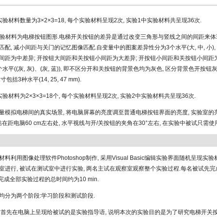
验材料数量为3×2×3=18, 每个实验材料呈现2次, 实验1中实验材料共呈现36次.
实验材料为电梯按钮图形.电梯开关按钮的差异是通过改变三角形与竖线之间的间距来体现
配, 减小间距与关门的记忆图像匹配.自变量中的图案差异性分为3个水平(大, 中, 小)
间距为中差异; 开按钮大间距和关按钮小间距为大差异; 开按钮小间距和关按钮小间距
水平((灰, 灰)、(灰, 蓝)), 即不区分开和关按钮的背景色均为灰色, 区分背景色开按
括3种水平(14, 25, 47 mm).
验材料为2×3×3=18个, 每个实验材料呈现2次, 实验2中实验材料共呈现36次.
量模拟电梯间的真实场景, 将电脑屏幕的亮度调至普通电梯按钮界面的亮度, 实验室的
站在距电脑60 cm左右处, 水平视线与开/关按钮的夹角在30°左右, 在实验中被试只需
料利用图像处理软件Photoshop制作, 采用Visual Basic编辑实验界面随机呈现实
室进行, 被试在测试室中进行实验, 两名主试在观察室观察整个实验过程.每名被试先完
完成全部实验过程的总时间约为10 min.
均分为两个阶段:学习阶段和测试阶段.
:首先在电脑上呈现给被试的是实验指导语, 说明本次的实验目的是为了研究电梯开关按