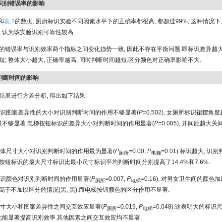
对识别错误率的影响
和
表 2
的数据, 厕所标识实验不同因素水平下的正确率都很高, 都超过99%, 这种情况下
, 认为该实验识别可靠性较高.
的错误率与识别效率两个指标之间变化趋势一致, 因此不存在平衡问题.即标识差异越大,
; 整体大小越大, 正确率越高, 同时判断时间越短.区分颜色对正确率影响不大.
对判断时间的影响
结果进行方差分析, 得出如下结果:
所标识图案差异性的大小对识别判断时间的作用不够显著(
P
=0.502), 女厕所标识裙摆角
但是不够显著.电梯按钮标识的差异大小对判断时间的作用显著(
P
=0.005), 开间距越
识整体尺寸大小对识别判断时间的作用最为显著(
P
=0.00,
P
=0.01).标识越大, 识
厕所
电梯
按钮标识的最大尺寸标识比最小尺寸标识平均判断时间分别提高了14.4%和7.6%.
所标识颜色对识别判断时间的作用显著(
P
=0.007,
P
=0.16), 对男女卫生间的颜色加
厕所
电梯
高于不加以区分的情况(黑, 黑).而电梯按钮颜色的区分作用不显著.
有尺寸大小和图案差异性之间交互效应显著(
P
=0.019,
P
=0.048).这表明大的标
厕所
电梯
因此能显著提高识别效率.其他因素之间交互效应均不显著.