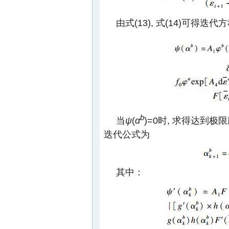
由式(13), 式(14)可得迭代
b
当
ψ
(
α
)=0时, 求得达到极
迭代公式为
其中：