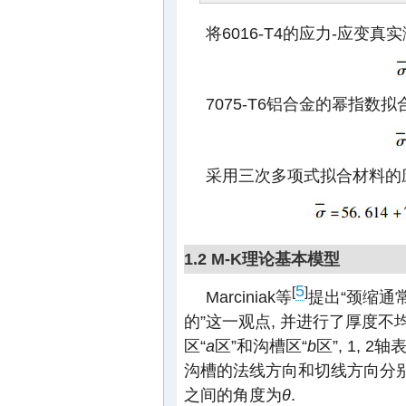
将6016-T4的应力-应变
7075-T6铝合金的幂指数
采用三次多项式拟合材料的应变
1.2 M-K理论基本模型
5
[
]
Marciniak等
提出“颈缩通
的”这一观点, 并进行了厚度不
区“
a
区”和沟槽区“
b
区”, 1, 2轴
沟槽的法线方向和切线方向分
之间的角度为
θ
.