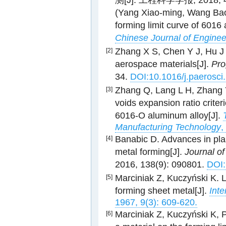
测[J]. 工程科学学报, 2018, 40
(Yang Xiao-ming, Wang Bao-
forming limit curve of 6016
Chinese Journal of Enginee
Zhang X S, Chen Y J, Hu J 
[2]
aerospace materials[J].
Pro
34.
DOI:10.1016/j.paerosci
Zhang Q, Lang L H, Zhang Y F
[3]
voids expansion ratio criteri
6016-O aluminum alloy[J].
Manufacturing Technology
,
Banabic D. Advances in plas
[4]
metal forming[J].
Journal o
2016, 138(9): 090801.
DOI:
Marciniak Z, Kuczyński K. Li
[5]
forming sheet metal[J].
Inte
1967, 9(3): 609-620.
Marciniak Z, Kuczyński K, Po
[6]