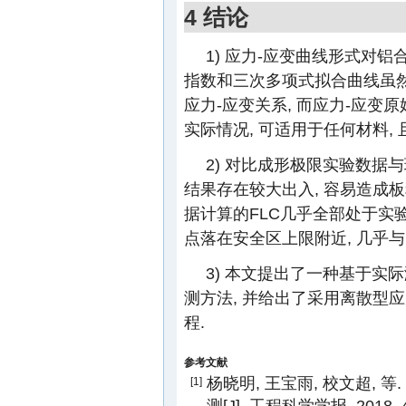
4 结论
1) 应力-应变曲线形式对
指数和三次多项式拟合曲线虽然
应力-应变关系, 而应力-应变
实际情况, 可适用于任何材料, 
2) 对比成形极限实验数据
结果存在较大出入, 容易造成
据计算的FLC几乎全部处于实
点落在安全区上限附近, 几乎
3) 本文提出了一种基于实
测方法, 并给出了采用离散型
程.
参考文献
杨晓明, 王宝雨, 校文超, 
[1]