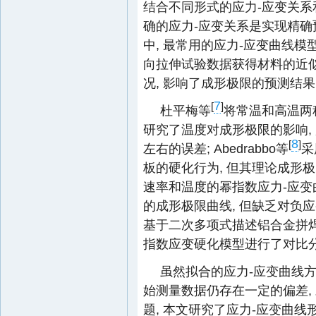
结合不同形式的应力-应变关系
确的应力-应变关系是实现精确
中, 最常用的应力-应变曲线模
向拉伸试验数据获得材料的近似
况, 影响了成形极限的预测结果
7
[
]
杜平梅等
将常温和高温两
研究了温度对成形极限的影响,
8
[
]
左右的误差; Abedrabbo等
采
板的硬化行为, 但其理论成形极
速率和温度的幂指数应力-应变曲线
的成形极限曲线, 但缺乏对负
基于二次多项式描述铝合金拼焊
指数应变硬化模型进行了对比分
虽然拟合的应力-应变曲线方
始测量数据仍存在一定的偏差,
题, 本文研究了应力-应变曲线