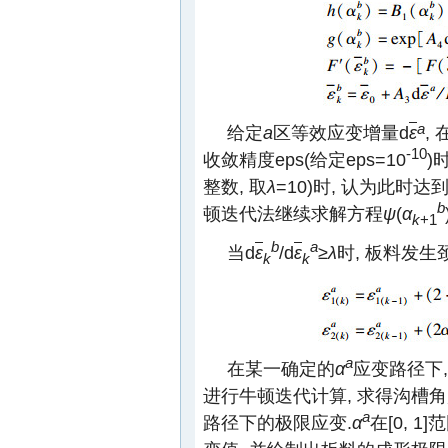
a
给定
a
区等效应变增量d
ε
,
-10
收敛精度eps(给定eps=10
)
整数, 取
λ
=10)时, 认为此时达
b
顿迭代法继续求解方程
ψ
(
α
k
+1
b
a
当d
ε
/d
ε
≥
λ
时, 板料发
k
k
a
在某一确定的
α
应变路径下
进行牛顿迭代计算, 求得沟槽
a
路径下的极限应变.
α
在[0, 