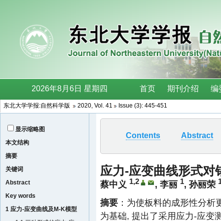
东北大学学报:自然科学版
2020, Vol. 41
Issue (3): 445-451
显示缩略图
Contents
Abstract
本文结构
摘要
应力-应变曲线形式对
关键词
1,2
1
Abstract
蔡中义
,
李丽
,
孙丽荣
Key words
摘要
：为使板料的成形性分析更符合实际
1 应力-应变曲线及M-K模型
为基础, 提出了采用应力-应