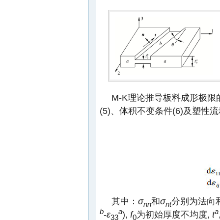
M-K理论推导板料成形极限
(5)、体积不变条件(6)及塑性流
其中：
σ
和
σ
分别为法向
nn
nt
b
a
a
-
ε
),
f
为初始厚度不均度,
t
33
0