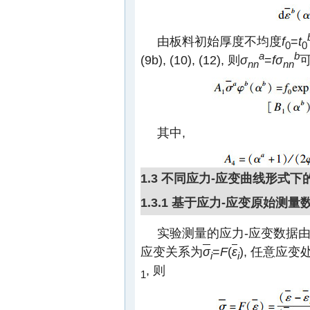
由板料初始厚度不均度
f
=
t
0
0
a
b
(9b), (10), (12), 则
σ
=
fσ
nn
nn
其中,
1.3 不同应力-应变曲线形式
1.3.1 基于应力-应变原始测
实验测量的应力-应变数据
应变关系为
σ
=
F
(
ε
), 任意应
i
i
, 则
1