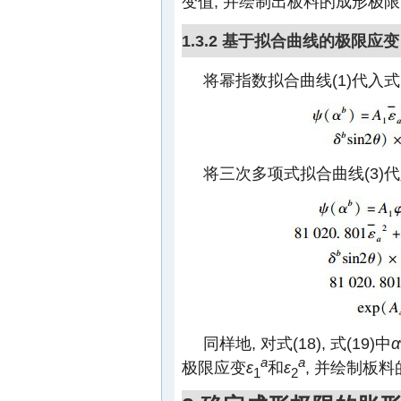
变值, 并绘制出板料的成形极限
1.3.2 基于拟合曲线的极限应变
将幂指数拟合曲线(1)代入式(
将三次多项式拟合曲线(3)代入
同样地, 对式(18), 式(19)中
α
a
a
极限应变
ε
和
ε
, 并绘制板
1
2