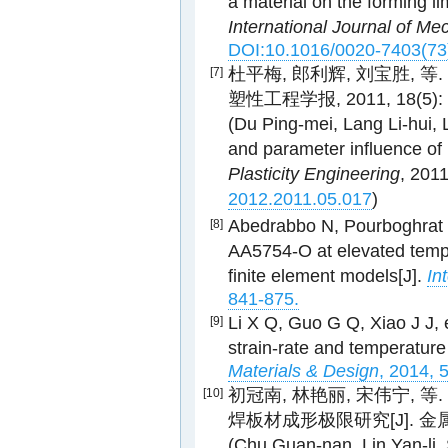
a material on the forming li
International Journal of Me
DOI:10.1016/0020-7403(73
杜平梅, 郎利辉, 刘宝胜, 
[7]
塑性工程学报, 2011, 18(5): 
(Du Ping-mei, Lang Li-hui, L
and parameter influence o
Plasticity Engineering
, 2011
2012.2011.05.017
)
Abedrabbo N, Pourboghrat 
[8]
AA5754-O at elevated temp
finite element models[J].
In
841-875.
Li X Q, Guo G Q, Xiao J J, e
[9]
strain-rate and temperature 
Materials & Design
, 2014, 
初冠南, 林艳丽, 宋伟宁,
[10]
焊板材成形极限研究[J]. 金属学报, 
(Chu Guan-nan, Lin Yan-li, 