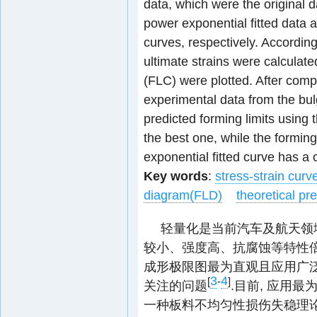
data, which were the original d
power exponential fitted data a
curves, respectively. According 
ultimate strains were calculate
(FLC) were plotted. After comp
experimental data from the bulg
predicted forming limits using t
the best one, while the forming
exponential fitted curve has a 
Key words
:
stress-strain curv
diagram(FLD)
theoretical pre
轻量化是当前汽车及航天领
较小、强度高、抗腐蚀等特性
成形极限图最为直观且应用广泛
3
4
[
-
]
关注的问题
.目前, 应用最为广
一种板料不均匀性损伤失稳理论, 即Ma