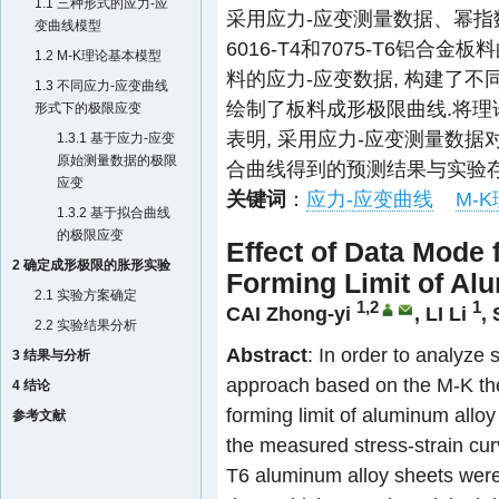
1.1 三种形式的应力-应
采用应力-应变测量数据、幂指
变曲线模型
6016-T4和7075-T6铝
1.2 M-K理论基本模型
料的应力-应变数据, 构建了不
1.3 不同应力-应变曲线
绘制了板料成形极限曲线.将理
形式下的极限应变
表明, 采用应力-应变测量数据
1.3.1 基于应力-应变
原始测量数据的极限
合曲线得到的预测结果与实验存
应变
关键词
：
应力-应变曲线
M-
1.3.2 基于拟合曲线
的极限应变
Effect of Data Mode 
2 确定成形极限的胀形实验
Forming Limit of Al
2.1 实验方案确定
1,2
1
CAI Zhong-yi
,
LI Li
,
2.2 实验结果分析
Abstract
: In order to analyze 
3 结果与分析
approach based on the M-K th
4 结论
forming limit of aluminum allo
参考文献
the measured stress-strain cur
T6 aluminum alloy sheets were