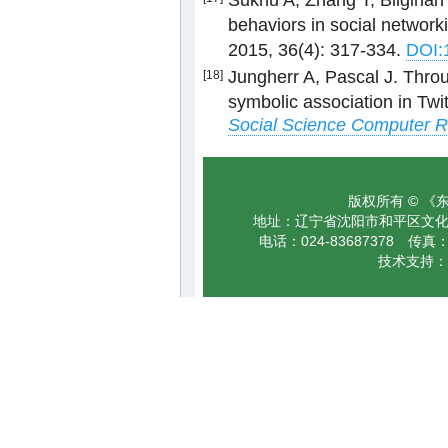
Sukhu A, Zhang T, Bilgihan 
behaviors in social networki
2015, 36(4): 317-334.
DOI:
Jungherr A, Pascal J. Throu
[18]
symbolic association in Tw
Social Science Computer 