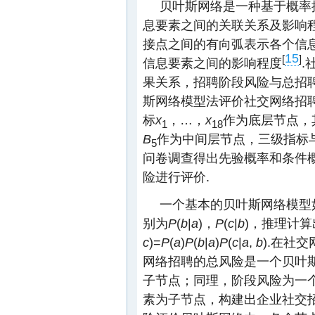
贝叶斯网络是一种基于概率
息要素之间的关联关系及影响
接点之间的有向弧表示各个信
15
[
]
信息要素之间的影响程度
.
果关系，招聘阶段风险与总招
斯网络模型法评价社交网络招
标
x
，…，
x
作为底层节点，
1
18
B
作为中间层节点，三级指标
5
问卷调查得出先验概率和条件
险进行评价.
一个基本的贝叶斯网络模型
别为
P
(
b
|
a
)，
P
(
c
|
b
)，推理计
c
)=
P
(
a
)
P
(
b
|
a
)
P
(
c
|
a
,
b
).在社
网络招聘的总风险是一个贝叶
子节点；同理，阶段风险为一
素为子节点，构建出企业社交