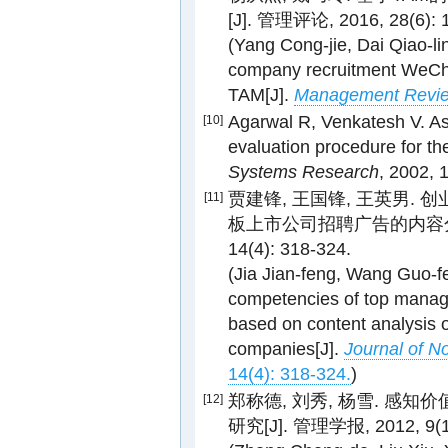
[J]. 管理评论, 2016, 28(6): 1
(Yang Cong-jie, Dai Qiao-lin
company recruitment WeCha
TAM[J].
Management Revi
Agarwal R, Venkatesh V. As
[10]
evaluation procedure for th
Systems Research
, 2002, 
贾建锋, 王国锋, 王英男
[11]
板上市公司招聘广告的内容分析[
14(4): 318-324.
(Jia Jian-feng, Wang Guo-
competencies of top manag
based on content analysis o
companies[J].
Journal of N
14(4): 318-324.
)
郑称德, 刘秀, 杨雪. 
[12]
研究[J]. 管理学报, 2012, 9(10