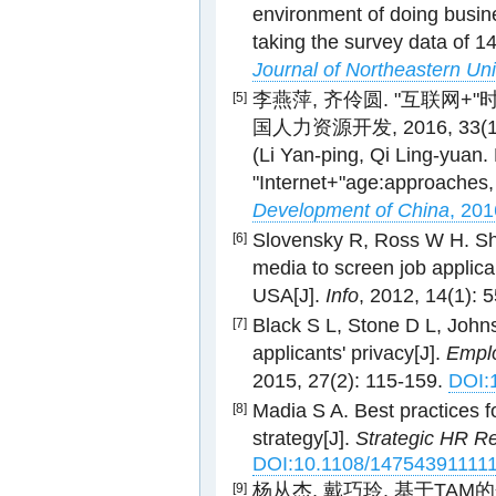
environment of doing busi
taking the survey data of 14
Journal of Northeastern Uni
李燕萍, 齐伶圆. "互联网+
[5]
国人力资源开发, 2016, 33(18)
(Li Yan-ping, Qi Ling-yuan
"Internet+"age:approaches,
Development of China
, 201
Slovensky R, Ross W H. Sh
[6]
media to screen job applica
USA[J].
Info
, 2012, 14(1): 
Black S L, Stone D L, Johns
[7]
applicants' privacy[J].
Emplo
2015, 27(2): 115-159.
DOI:
Madia S A. Best practices f
[8]
strategy[J].
Strategic HR R
DOI:10.1108/14754391111
杨从杰, 戴巧玲. 基于T
[9]