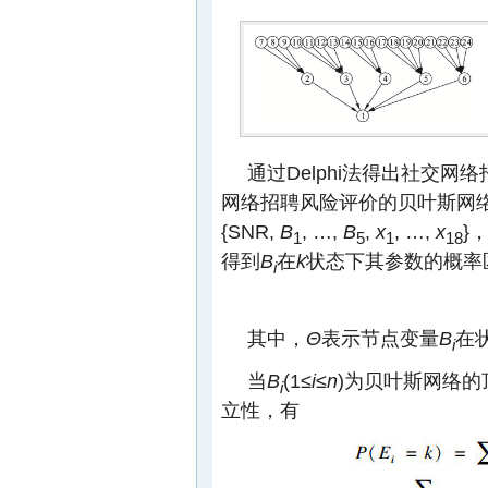
通过Delphi法得出社交
网络招聘风险评价的贝叶斯网
{SNR,
B
, …,
B
,
x
, …,
x
}
1
5
1
18
得到
B
在
k
状态下其参数的概率
i
其中，
Θ
表示节点变量
B
在
i
当
B
(1≤
i
≤
n
)为贝叶斯网络
i
立性，有