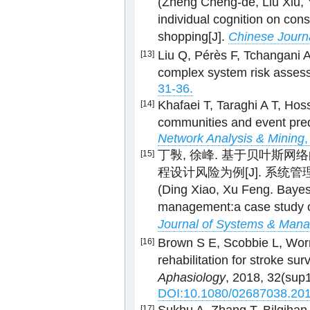
(Zheng Cheng-de, Liu Xiu, 
individual cognition on con
shopping[J].
Chinese Journ
Liu Q, Pérès F, Tchangani A
[13]
complex system risk asses
31-36.
Khafaei T, Taraghi A T, Hos
[14]
communities and event pred
Network Analysis & Mining
,
丁斅, 徐峰. 基于贝叶斯
[15]
程设计风险为例[J]. 系统管理学报, 
(Ding Xiao, Xu Feng. Bayesi
management:a case study o
Journal of Systems & Man
Brown S E, Scobbie L, Worral
[16]
rehabilitation for stroke sur
Aphasiology
, 2018, 32(sup1
DOI:10.1080/02687038.20
[17]