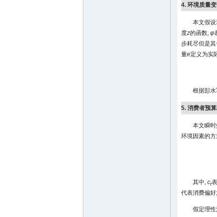
4. 环境质量
本文假设
度
z
的函数,
φ
步耗尽但是其
量
e
定义为实
根据彭水军
5. 消费者预
本文瞬时效
环境因素的方
其中,
c
t
代表消费偏好
假定理性