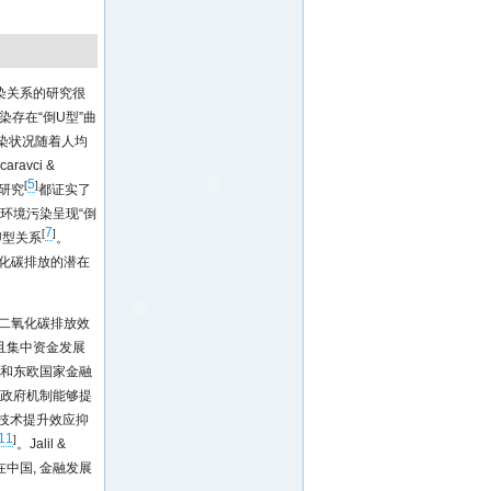
染关系的研究很
境污染存在“倒U型”曲
污染状况随着人均
aravci &
5
[
]
的研究
都证实了
展与环境污染呈现“倒
7
[
]
倒U型关系
。
氧化碳排放的潜在
的二氧化碳排放效
且集中资金发展
前苏联和东欧国家金融
的政府机制能够提
资, 技术提升效应抑
11
]
。Jalil &
:在中国, 金融发展