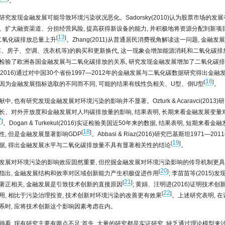
。
研究发现金融发展可能导致环境污染状况恶化。Sadorsky(2010)认为股票市场的发
、扩大融资渠道、分担经营风险, 提高获得新设备的能力, 并积极地将资源分配到新项目
13
[
]
 二氧化碳排放总量上升
。Zhang(2011)从普通居民消费视角解读这一问题, 金融
车、房子、空调、洗衣机等)的购买和更新换代, 这一现象会增加能源消耗和二氧化碳排
)实证检验了欧洲各国金融发展与二氧化碳排放的关系, 研究发现金融发展增加了二氧化碳排
2016)通过对中国30个省份1997—2012年的金融发展与二氧化碳数据研究得出金
16
[
]
因为金融发展指标选取的不同而不同, 可能的结果有线性负相关、U型、倒U型
。
中, 也有研究发现金融发展对环境污染的影响并不显著。Ozturk & Acaravci(2013
长、对外开放度和金融发展对人均碳排放量的影响, 结果表明, 长期来看金融发展变量
7
]
。Dogan & Turkekul(2016)实证检验美国近50年来的数据, 结果表明, 短期来看
18
[
]
性, 但是金融发展显著影响GDP
。Abbasi & Riaz(2016)研究巴基斯坦1971—2
19
[
]
据, 得出金融发展水平与二氧化碳排放量不具有显著相关性的结论
。
发展对环境污染的影响效应固然重要, 但挖掘金融发展对环境污染影响的传导机制更
20
[
]
3)指出, 金融发展结构和效率对区域创新能力产生积极促进作用
; 李苗苗等(2015
21
[
]
著正相关, 金融发展是引致技术创新的直接原因
; 黄娟、汪明进(2016)证明技术
22
[
]
用, 相比于污染治理投资, 技术创新对环境污染的改善更有效果
。上述研究表明, 
系时, 应将技术创新这个影响因素考虑在内。
顾看, 现有研究主要有两点不足:首先, 大量的研究都是实证研究, 缺乏通过理论模型