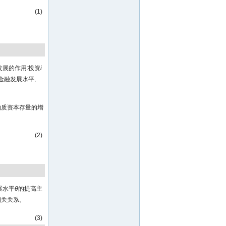
(1)
发展的作用:投资
i
金融发展水平,
物质资本存量的增
(2)
展水平
θ
的提高主
相关关系。
(3)