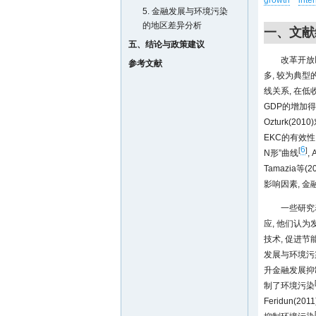
growth
inte
5. 金融发展与环境污染
的地区差异分析
一、文献
五、结论与政策建议
改革开放
参考文献
多, 较为典型的
线关系, 在
GDP的增加
Ozturk(20
EKC的有效性。
6
[
]
N形”曲线
,
Tamazia
影响因素, 
一些研究
应, 他们认
技术, 促进
发展与环境污
升金融发展抑
制了环境污染
Feridun(