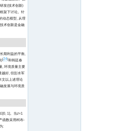
研发(技术创新)
一框架下讨论。针
动态模型, 从理
证技术创新是金融
与长期利益的平衡,
24
[
]
3)
和韩廷春
, 环境质量主要
越好, 但彭水军
本文以上述理论
金融发展与环境质
∈[0, 1]。当
z
=1
产函数采用柯布-
为: