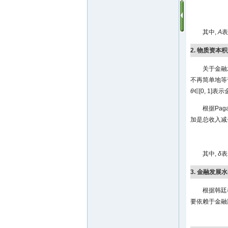
其中,
A
表
2. 物质资本
关于金融发
不再简单地等
θ
∈[0, 1]
根据Paga
加是总收入减
其中,
δ
表
3. 金融发展
根据韩廷春
要依赖于金融