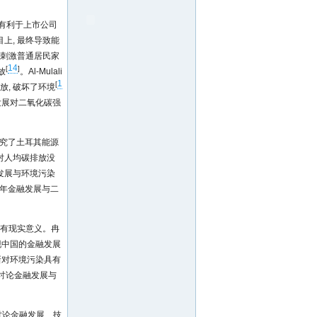
展有利于上市公司
上, 最终导致能
发展刺激普通居民家
14
[
]
放
。Al-Mulali
1
[
放, 破坏了环境
融发展对二氧化碳强
)研究了土耳其能源
对人均碳排放没
金融发展与环境污染
011年金融发展与二
具有现实意义。冉
)发现中国的金融发展
创新对环境污染具有
在讨论金融发展与
来讨论金融发展、技