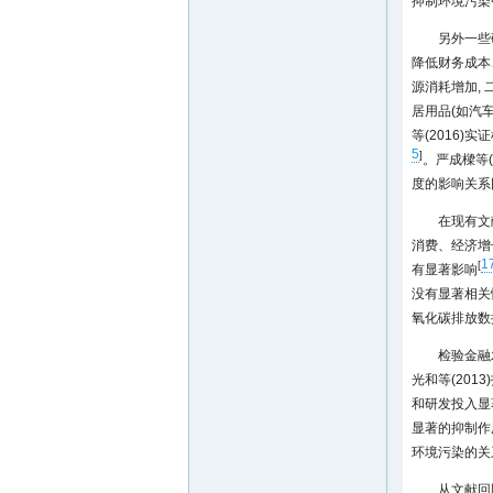
抑制环境污染
另外一些
降低财务成本
源消耗增加,
居用品(如汽
等(2016
5
]
。严成樑等(
度的影响关系
在现有文献
消费、经济增
1
[
有显著影响
没有显著相关
氧化碳排放数
检验金融
光和等(201
和研发投入显
显著的抑制作
环境污染的关
从文献回