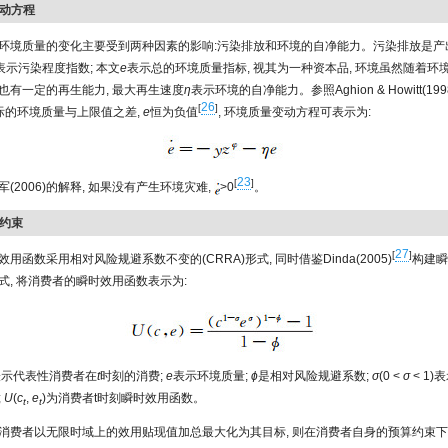
变动方程
环境质量的变化主要受到两种因素的影响:污染排放和环境的自净能力。污染排放是产
表示污染程度指数; 本文
e
表示总的环境质量指标, 视其为一种资本品, 环境虽然随着环
也有一定的再生能力, 最大再生速度
η
表示环境的自净能力。参照Aghion & Howitt(19
26
[
]
际的环境质量与上限值之差,
e
恒为负值
, 环境质量变动方程可表示为:
23
[
]
(2006)的解释, 如果没有产生环境灾难,
>0
。
算约束
27
[
]
用函数采用相对风险规避系数不变的(CRRA)形式, 同时借鉴Dinda(2005)
构建瞬
式, 将消费者的瞬时效用函数表示为:
表示代表性消费者在
t
时刻的消费;
e
表示环境质量;
ϕ
是相对风险规避系数;
σ
(0 <
σ
< 1)
;
U
(
c
,
e
)为消费者t时刻瞬时效用函数。
t
t
消费者以无限时域上的效用贴现值加总最大化为其目标, 则在消费者自身的预算约束下,