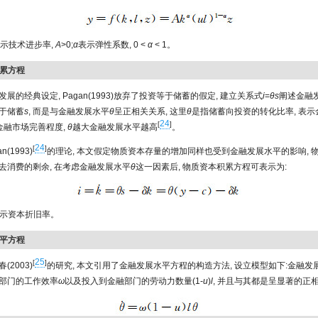
示技术进步率,
A
>0;
α
表示弹性系数, 0 <
α
< 1。
积累方程
展的经典设定, Pagan(1993)放弃了投资等于储蓄的假定, 建立关系式
i
=
θs
阐述金融
于储蓄
s
, 而是与金融发展水平
θ
呈正相关关系, 这里
θ
是指储蓄向投资的转化比率, 表示
24
[
]
表示金融市场完善程度,
θ
越大金融发展水平越高
。
24
[
]
n(1993)
的理论, 本文假定物质资本存量的增加同样也受到金融发展水平的影响, 
去消费的剩余, 在考虑金融发展水平
θ
这一因素后, 物质资本积累方程可表示为:
示资本折旧率。
水平方程
25
[
]
(2003)
的研究, 本文引用了金融发展水平方程的构造方法, 设立模型如下:金融发
部门的工作效率
ω
以及投入到金融部门的劳动力数量(1-
u
)
l
, 并且与其都是呈显著的正