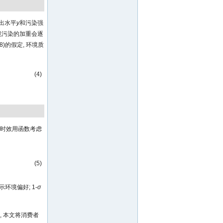
出水平
y
和污染强
境污染的加重会逐
98)的假定, 环境质
(4)
时效用函数考虑
(5)
表示环境偏好; 1-
σ
 本文将消费者