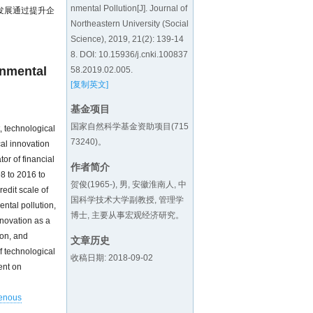
nmental Pollution[J]. Journal of
发展通过提升企
Northeastern University (Social
Science), 2019, 21(2): 139-14
8. DOI:
10.15936/j.cnki.100837
onmental
58.2019.02.005
.
[复制英文]
基金项目
国家自然科学基金资助项目(715
, technological
73240)。
cal innovation
or of financial
作者简介
8 to 2016 to
贺俊(1965-), 男, 安徽淮南人, 中
edit scale of
国科学技术大学副教授, 管理学
ental pollution,
博士, 主要从事宏观经济研究。
nnovation as a
ion, and
文章历史
f technological
收稿日期: 2018-09-02
ent on
enous