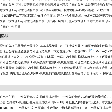
污染的关系; 其次, 实证研究或是研究金融发展与环境污染的关系, 或是研究金融发展与
究技术创新与环境污染的关系, 没有将金融发展、技术创新与环境污染这三者放在同
 本文试图进行以下两点探索:①在理论层面上, 建立包含金融发展、技术创新及环境污染的
发展、技术创新与环境污染的关系; ②在实证层面上, 引入技术创新作为中介变量, 验
污染的中介变量。
模型
理论的分析工具是动态最优化, 其基本思想是, 为了可持续发展, 必须要考虑短期利益
23
[
]
理论适合分析经济发展与环境污染关系。本文在彭水军、包群(2006)
, Pagan(199
究的基础上建立内生增长理论模型, 彭水军、包群在内生增长模型基础上引入了环境质量
和环境自净能力的影响, 环境污染越严重则环境质量越差, 环境自净能力越强则环境质量
融发展因素, 韩廷春在内生增长模型基础上引入了金融发展水平, 但未考虑环境质量。
行改进, 构建包含金融发展和环境质量的内生增长模型, 在内生增长理论框架下, 探讨
的产出主要由三部分要素构成, 物质资本存量
k
、一部分的劳动力
ul
和环境污染强度
z
,
z
值; 当考虑环境因素, 使用更清洁技术, 即
z
< 1时, 单位投入得到的产出减少。本文生
bb-Douglas)生产函数形式, 各要素在生产函数中均满足稻田条件, 则生产函数可以表示