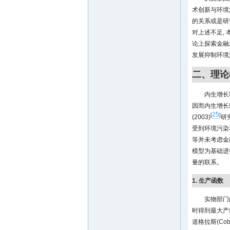
术创新与环境
的关系或是研
对上述不足,
论上探索金融
发展抑制环境
二、理论
内生增长
因而内生增长
25
[
]
(2003)
研
受到环境污染
等并未考虑金
模型为基础进
量的联系。
1. 生产函数
实物部门
时得到最大产出
道格拉斯(Co