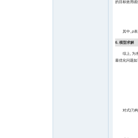
的目标效用函
其中,
ρ
表
6. 模型求解
综上, 
最优化问题如
对式(7)构