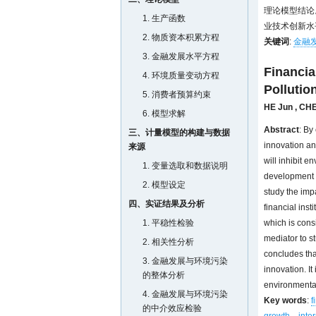
理论模型结论
1. 生产函数
业技术创新水
2. 物质资本积累方程
关键词
:
金融
3. 金融发展水平方程
Financia
4. 环境质量变动方程
Pollutio
5. 消费者预算约束
HE Jun
,
CHE
6. 模型求解
Abstract
: By
三、计量模型的构建与数据
innovation an
来源
will inhibit e
1. 变量选取和数据说明
development t
2. 模型设定
study the imp
四、实证结果及分析
financial inst
1. 平稳性检验
which is cons
mediator to s
2. 相关性分析
concludes tha
3. 金融发展与环境污染
innovation. It
的整体分析
environmental
4. 金融发展与环境污染
Key words
:
f
的中介效应检验