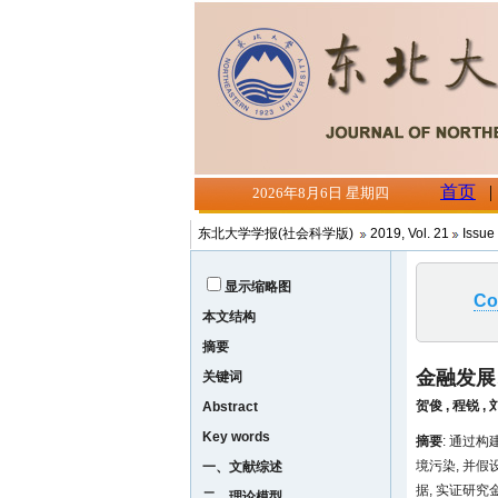
东北大学学报(社会科学版)
2019, Vol. 21
Issue
显示缩略图
Co
本文结构
摘要
金融发展
关键词
贺俊
,
程锐
,
Abstract
Key words
摘要
: 通过
境污染, 并
一、文献综述
据, 实证研
二、理论模型