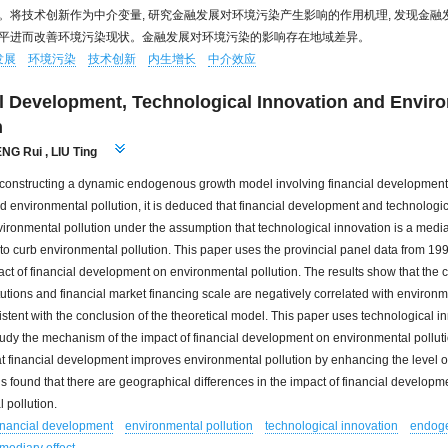
。将技术创新作为中介变量, 研究金融发展对环境污染产生影响的作用机理, 发现金融
平进而改善环境污染现状。金融发展对环境污染的影响存在地域差异。
发展
环境污染
技术创新
内生增长
中介效应
l Development, Technological Innovation and Envir
n
NG Rui
,
LIU Ting
 constructing a dynamic endogenous growth model involving financial development
d environmental pollution, it is deduced that financial development and technologi
nvironmental pollution under the assumption that technological innovation is a mediat
o curb environmental pollution. This paper uses the provincial panel data from 199
act of financial development on environmental pollution. The results show that the cr
itutions and financial market financing scale are negatively correlated with environm
istent with the conclusion of the theoretical model. This paper uses technological i
tudy the mechanism of the impact of financial development on environmental pollut
t financial development improves environmental pollution by enhancing the level o
 is found that there are geographical differences in the impact of financial developm
 pollution.
inancial development
environmental pollution
technological innovation
endog