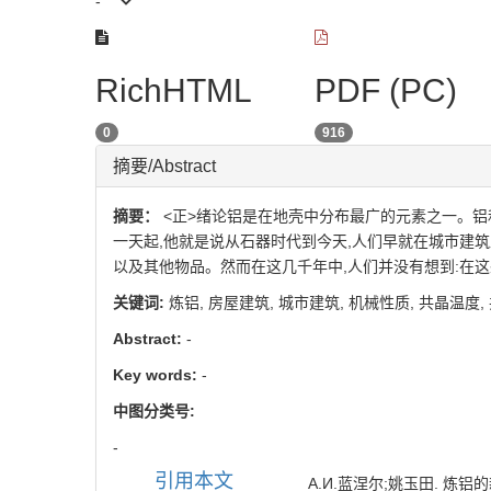
-
RichHTML
PDF (PC)
0
916
摘要/Abstract
摘要：
<正>绪论铝是在地壳中分布最广的元素之一。铝
一天起,他就是说从石器时代到今天,人们早就在城市建
以及其他物品。然而在这几千年中,人们并没有想到:在
关键词:
炼铝,
房屋建筑,
城市建筑,
机械性质,
共晶温度,
Abstract:
-
Key words:
-
中图分类号:
-
引用本文
А.И.蓝涅尔;姚玉田. 炼铝的新