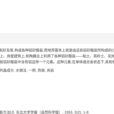
和矽及氧,构成各种铝矽酸盐;而地壳基本上就是由这些铝矽酸盐所构成的(见
筑上、房屋建筑上,和陶器业上利用了各种铝矽酸盐——粘土、高岭土、花
这些铝矽酸盐中含有铝这样一个元素。这种元素,在单体或合金状态下,具
共晶成分,
水银法,
一侗,
热熔,
尚岩
方法[J]. 东北大学学报（自然科学版）, 1955, 0(2): 1-8.