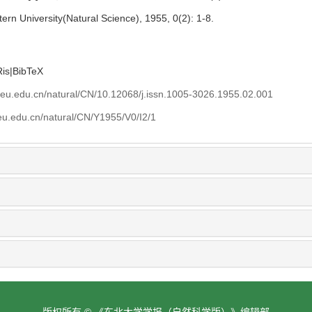
stern University(Natural Science), 1955, 0(2): 1-8.
Ris
|
BibTeX
neu.edu.cn/natural/CN/10.12068/j.issn.1005-3026.1955.02.001
eu.edu.cn/natural/CN/Y1955/V0/I2/1
版权所有 © 《东北大学学报（自然科学版）》编辑部