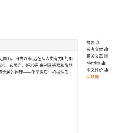
摘要
参考文献
相关文章
图1)。自古以来,远在从人类有力b的那
Metrics
岗岩、玄武岩、班岩等,来制造瓷器和陶器
本文评价
有根优越的物理——化学性质与机械性质。
回顶部