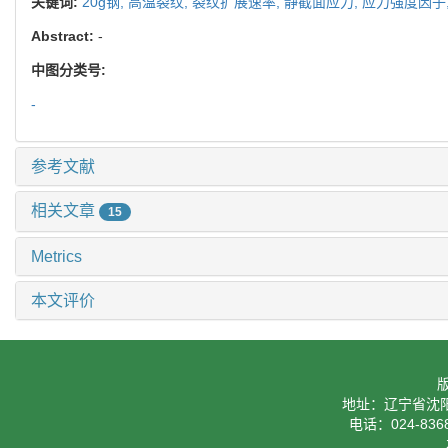
关键词:
20g钢,
高温裂纹,
裂纹扩展速率,
静截面应力,
应力强度因子
Abstract:
-
中图分类号:
-
参考文献
相关文章
15
Metrics
本文评价
地址：辽宁省沈阳
电话：024-8368