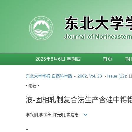
2026年8月6日 星期四
首页
期
东北大学学报:自然科学版
››
2002
,
Vol. 23
››
Issue (12)
: 1
• 论著 •
液-固相轧制复合法生产含硅中锡
李兴刚;李宝绵;许光明;崔建忠
-