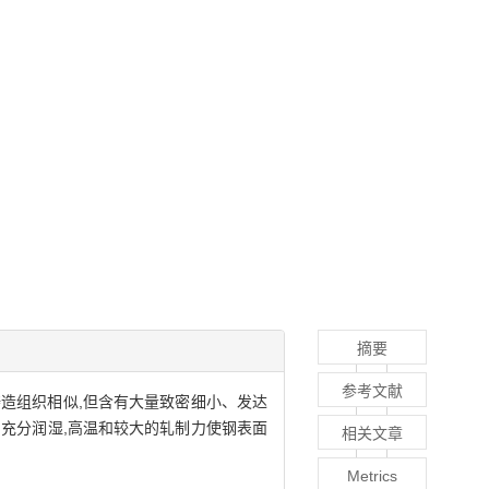
摘要
参考文献
织与铸造组织相似,但含有大量致密细小、发达
铝充分润湿,高温和较大的轧制力使钢表面
相关文章
Metrics