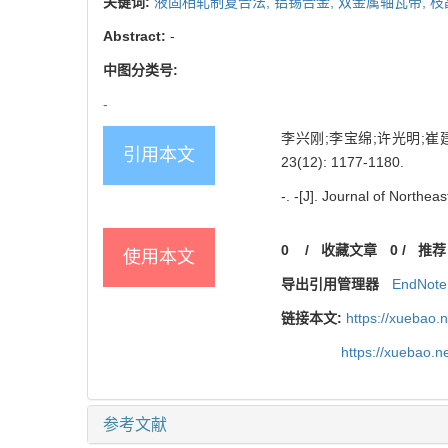
关键词:
液固相轧制复合法,
铝锡合金,
双金属轴瓦带,
枝
Abstract:
-
中图分类号:
-
李兴刚;李宝绵;许光明;崔
引用本文
23(12): 1177-1180.
-. -[J]. Journal of Northe
0
/
收藏文章
0
/
推荐
使用本文
导出引用管理器
EndNote
链接本文:
https://xuebao.
https://xuebao.
参考文献