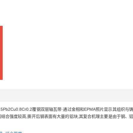
.5Pb2Cu0.8Cr0.2覆钢双层轴瓦带·通过金相和EPMA照片显示其组
界面结合强度较高,撕开后钢表面有大量的铝块,其复合机理主要是由于钢、