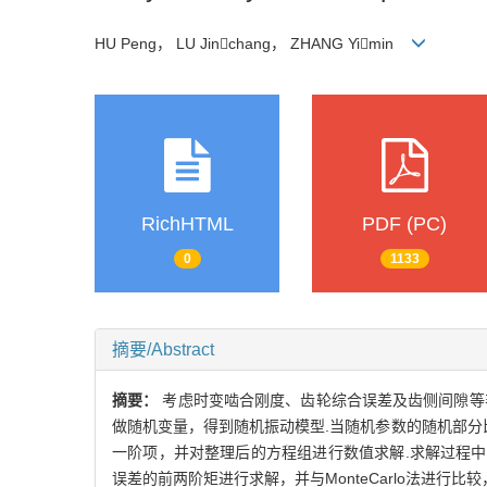
HU Peng， LU Jinchang， ZHANG Yimin
RichHTML
PDF (PC)
0
1133
摘要/Abstract
摘要：
考虑时变啮合刚度、齿轮综合误差及齿侧间隙等
做随机变量，得到随机振动模型.当随机参数的随机部分
一阶项，并对整理后的方程组进行数值求解.求解过程中结
误差的前两阶矩进行求解，并与MonteCarlo法进