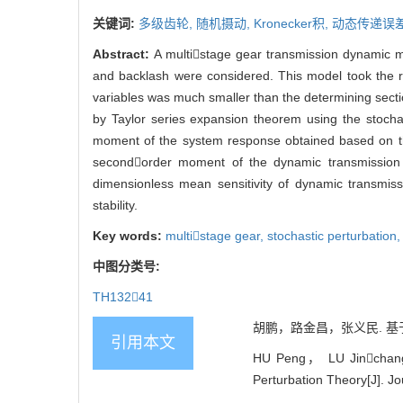
关键词:
多级齿轮,
随机摄动,
Kronecker积,
动态传递误差
Abstract:
A multistage gear transmission dynamic 
and backlash were considered. This model took the 
variables was much smaller than the determining secti
by Taylor series expansion theorem using the stochas
moment of the system response obtained based on the 
secondorder moment of the dynamic transmission
dimensionless mean sensitivity of dynamic transmis
stability.
Key words:
multistage gear,
stochastic perturbation
中图分类号:
TH13241
胡鹏，路金昌，张义民. 基于随
引用本文
HU Peng， LU Jinchang，
Perturbation Theory[J]. Jo