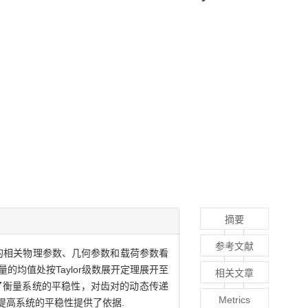
摘要
参考文献
的相关物理参数、几何参数和载荷参数看
均值处按Taylor级数展开定理展开至
相关文章
为了衡量系统的平稳性，对齿对的动态传递
Metrics
提高系统的平稳性提供了依据.