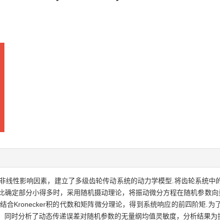
非线性影响因素，建立了多级齿轮传动系统的动力学模型.将齿轮系统中
比确定部分小得多时，采用随机摄动理论，将振动微分方程在随机参数向量的
合Kronecker积的代数和矩阵微分理论，得到系统响应的前四阶矩.
行比较，同时分析了动态传递误差对随机参数的无量纲均值灵敏度，分析结果为