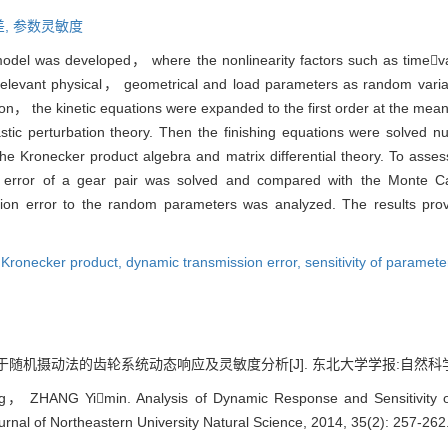
,
参数灵敏度
model was developed， where the nonlinearity factors such as timev
relevant physical， geometrical and load parameters as random varia
on， the kinetic equations were expanded to the first order at the mea
tic perturbation theory. Then the finishing equations were solved nu
Kronecker product algebra and matrix differential theory. To assess 
 error of a gear pair was solved and compared with the Monte 
sion error to the random parameters was analyzed. The results prov
,
Kronecker product,
dynamic transmission error,
sensitivity of paramete
机摄动法的齿轮系统动态响应及灵敏度分析[J]. 东北大学学报:自然科学版, 2014,
 ZHANG Yimin. Analysis of Dynamic Response and Sensitivity o
urnal of Northeastern University Natural Science, 2014, 35(2): 257-262