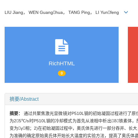
LIU Jiang， WEN Guanghua， TANG Ping， LI Yunfeng
RichHTML
0
摘要/Abstract
摘要：
通过共聚焦激光显微镜对P510L钢的初始凝固过程进行了原
为25℃/s时P510L钢的冷却模式为首先从液相中析出δ铁素体
变为γ相；2)在初始凝固过程中，奥氏体先进行一部分吞并、长
为准确的确定原始奥氏体开始长大温度的实验方法，提高了奥氏体晶