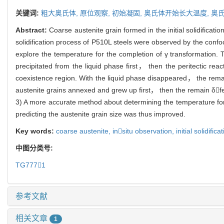
关键词:
粗大奥氏体,
原位观察,
初始凝固,
奥氏体开始长大温度,
奥
Abstract:
Coarse austenite grain formed in the initial solidificat
solidification process of P510L steels were observed by the confo
explore the temperature for the completion of γ transformation.
precipitated from the liquid phase first， then the peritectic r
coexistence region. With the liquid phase disappeared， the remain 
austenite grains annexed and grew up first， then the remain δfer
3) A more accurate method about determining the temperature for
predicting the austenite grain size was thus improved.
Key words:
coarse austenite,
insitu observation,
initial solidifica
中图分类号:
TG7771
参考文献
相关文章
1