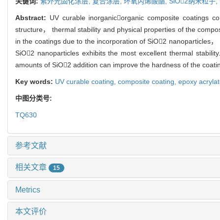
关键词:
紫外光固化涂层,
复合涂层,
环氧丙烯酸酯,
SiO2纳米粒子,
Abstract:
UV curable inorganicorganic composite coatings c
structure， thermal stability and physical properties of the comp
in the coatings due to the incorporation of SiO2 nanoparticles， 
SiO2 nanoparticles exhibits the most excellent thermal stabil
amounts of SiO2 addition can improve the hardness of the coati
Key words:
UV curable coating,
composite coating,
epoxy acryla
中图分类号:
TQ630
参考文献
相关文章
15
Metrics
本文评价