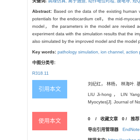
关键词:
病理仿真,
离子通道,
动作电位时程,
膜电导,
短
Abstract:
Based on the data of the existing human 
potentials for the endocardium cell， the mid-myocardi
model， the parameters in the model are revised acc
experiment data with the simulation results that the 
also simulated by the improved model and the model p
Key words:
pathology simulation,
ion channel,
action 
中图分类号:
R318.11
刘纪红， 林杨， 林海叶. 基于
引用本文
LIU Ji-hong ， LIN Yang，
Myocytes[J]. Journal of No
0
/
收藏文章
0
/
推荐
使用本文
导出引用管理器
EndNote