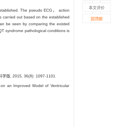
本文评价
s established. The pseudo ECG， action
s carried out based on the established
回顶部
can be seen by comparing the existed
 QT syndrome pathological conditions is
5, 36(8): 1097-1101.
n an Improved Model of Ventricular