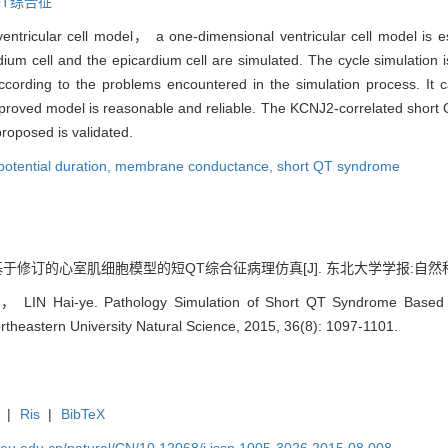
QT综合征
ventricular cell model， a one-dimensional ventricular cell model i
um cell and the epicardium cell are simulated. The cycle simulation i
ording to the problems encountered in the simulation process. It 
improved model is reasonable and reliable. The KCNJ2-correlated short
roposed is validated.
potential duration,
membrane conductance,
short QT syndrome
修订的心室肌细胞模型的短QT综合征病理仿真[J]. 东北大学学报:自然科学版, 201
 LIN Hai-ye. Pathology Simulation of Short QT Syndrome Based o
rtheastern University Natural Science, 2015, 36(8): 1097-1101.
|
Ris
|
BibTeX