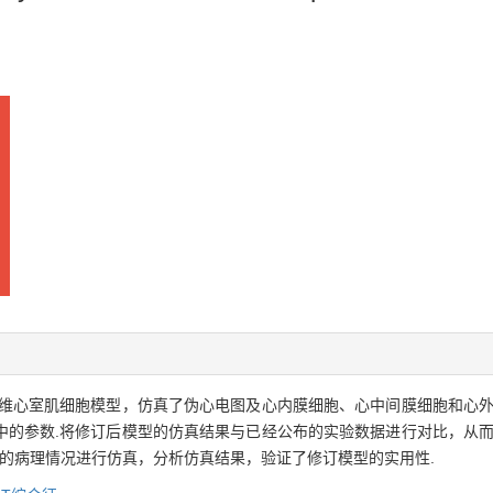
维心室肌细胞模型，仿真了伪心电图及心内膜细胞、心中间膜细胞和心外
中的参数.将修订后模型的仿真结果与已经公布的实验数据进行对比，从而
征的病理情况进行仿真，分析仿真结果，验证了修订模型的实用性.