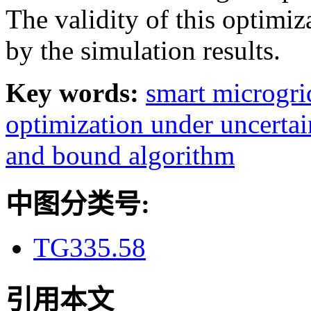
The validity of this optim
by the simulation results.
Key words:
smart microgri
optimization under uncertai
and bound algorithm
中图分类号:
TG335.58
引用本文