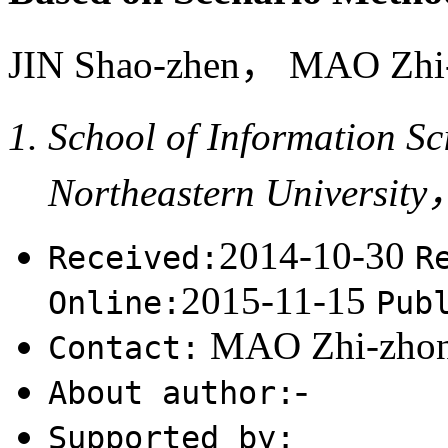
JIN Shao-zhen， MAO Zh
School of Information S
Northeastern Universit
2014-10-30
Received:
R
2015-11-15
Online:
Pub
MAO Zhi-zho
Contact:
-
About author:
Supported by: