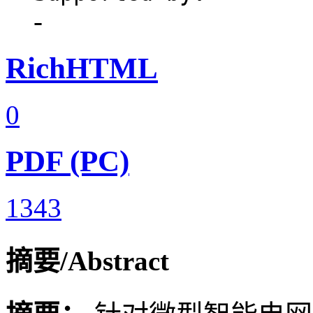
-
RichHTML
0
PDF (PC)
1343
摘要/Abstract