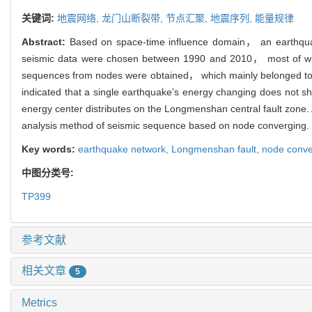
关键词:
地震网络,
龙门山断裂带,
节点汇聚,
地震序列,
能量规律
Abstract:
Based on space-time influence domain， an earthquak
seismic data were chosen between 1990 and 2010， most of whic
sequences from nodes were obtained， which mainly belonged to 
indicated that a single earthquake’s energy changing does not 
energy center distributes on the Longmenshan central fault zone. A
analysis method of seismic sequence based on node converging.
Key words:
earthquake network,
Longmenshan fault,
node conve
中图分类号:
TP399
参考文献
相关文章
5
Metrics