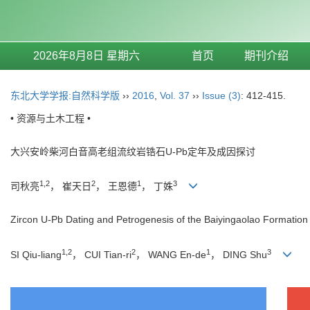
2026年8月8日 星期六
首页
期刊介绍
东北大学学报:自然科学版
››
2016
,
Vol. 37
››
Issue (3)
: 412-415.
• 资源与土木工程 •
大兴安岭柴河白音高老组流纹岩锆石U-Pb定年及成因探讨
1,2
2
1
3
司秋亮
， 崔天日
， 王恩德
， 丁姝
Zircon U-Pb Dating and Petrogenesis of the Baiyingaolao Formatio
1,2
2
1
3
SI Qiu-liang
， CUI Tian-ri
， WANG En-de
， DING Shu