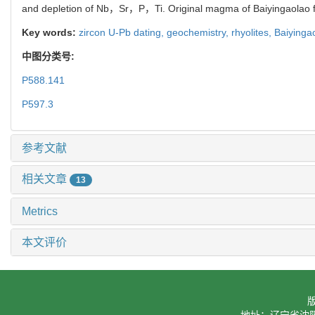
and depletion of Nb，Sr，P，Ti. Original magma of Baiyingaolao forma
Key words:
zircon U-Pb dating,
geochemistry,
rhyolites,
Baiyinga
中图分类号:
P588.141
P597.3
参考文献
相关文章
13
Metrics
本文评价