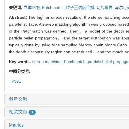
关键词:
立体匹配,
Patchmatch,
粒子置信度传播,
切片采样,
马尔可
Abstract:
The high erroneous results of the stereo matching occu
parallel surface. A stereo matching algorithm was proposed based 
of the Patchmatch was defined. Then， a model of the depth esti
particle belief propagation， and the target distribution was appr
typically done by using slice sampling Markov chain Monte Carlo 
the depth discontinuity region can be reduced， and the match acc
Key words:
stereo matching,
Patchmatch,
particle belief propaga
中图分类号:
TP391
参考文献
相关文章
3
Metrics