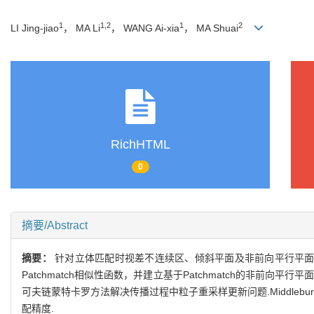
1
1,2
1
2
LI Jing-jiao
， MA Li
， WANG Ai-xia
， MA Shuai
RichHTML
0
摘要/Abstract
摘要：
针对立体匹配时视差不连续区、倾斜平面及非前向平行平面误
Patchmatch相似性函数，并建立基于Patchmatch的非
可夫链蒙特卡罗方法解决传播过程中粒子重采样更新问题.Middl
配精度.