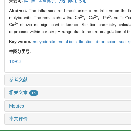
关键词:
辉钼矿,
金属离子,
浮选,
抑制,
吸附
Abstract:
The influences and mechanism of metal ions on the flo
2+
2+
2+
3+
molybdenite. The results show that Ca
， Cu
， Pb
and Fe
c
2+
Ca
shows no significant influence. Solution chemistry calcul
depressed within certain pH range due to hetero-coagulation of t
Key words:
molybdenite,
metal ions,
flotation,
depression,
adsorp
中图分类号:
TD913
参考文献
相关文章
15
Metrics
本文评价