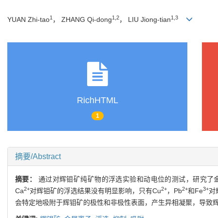
1
1,2
1,3
YUAN Zhi-tao
， ZHANG Qi-dong
， LIU Jiong-tian
RichHTML
1
摘要/Abstract
摘要：
通过对辉钼矿纯矿物的浮选实验和动电位的测试，研究了金
2+
2+
2+
3+
Ca
对辉钼矿的浮选结果没有明显影响，只有Cu
，Pb
和Fe
对
会特定地吸附于辉钼矿的极性和非极性表面，产生异相凝聚，导致辉