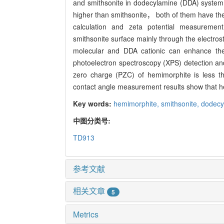
and smithsonite in dodecylamine (DDA) system. F
higher than smithsonite， both of them have the 
calculation and zeta potential measureme
smithsonite surface mainly through the electro
molecular and DDA cationic can enhance the
photoelectron spectroscopy (XPS) detection and 
zero charge (PZC) of hemimorphite is less than
contact angle measurement results show that h
Key words:
hemimorphite,
smithsonite,
dodecy
中图分类号:
TD913
参考文献
相关文章
5
Metrics