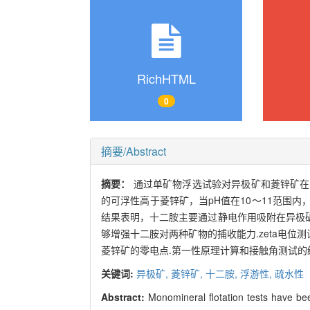
RichHTML
0
摘要/Abstract
摘要：
通过单矿物浮选试验对异极矿和菱锌矿在
的可浮性高于菱锌矿，当pH值在10～11范围内
结果表明，十二胺主要通过静电作用吸附在异极
够增强十二胺对两种矿物的捕收能力.zeta电位
菱锌矿的零电点.第一性原理计算和接触角测试的
关键词:
异极矿,
菱锌矿,
十二胺,
浮游性,
疏水性
Abstract:
Monomineral flotation tests have been