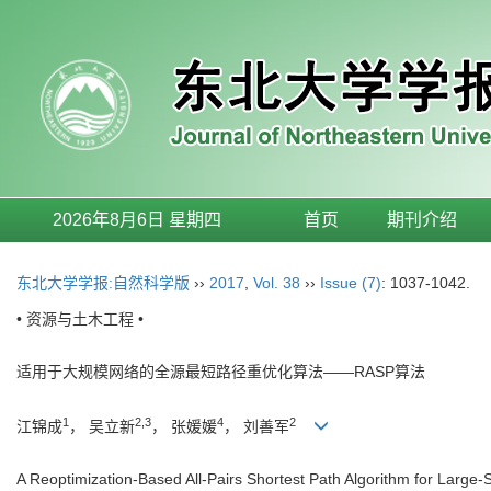
2026年8月6日 星期四
首页
期刊介绍
东北大学学报:自然科学版
››
2017
,
Vol. 38
››
Issue (7)
: 1037-1042.
• 资源与土木工程 •
适用于大规模网络的全源最短路径重优化算法——RASP算法
1
2,3
4
2
江锦成
， 吴立新
， 张媛媛
， 刘善军
A Reoptimization-Based All-Pairs Shortest Path Algorithm for Larg