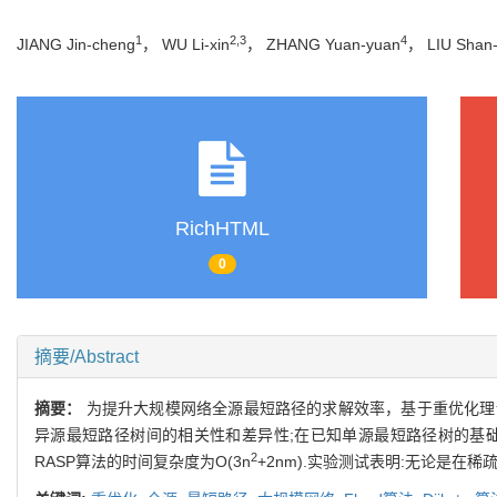
1
2,3
4
JIANG Jin-cheng
， WU Li-xin
， ZHANG Yuan-yuan
， LIU Shan-
RichHTML
0
摘要/Abstract
摘要：
为提升大规模网络全源最短路径的求解效率，基于重优化理论提出了一种快速的
异源最短路径树间的相关性和差异性;在已知单源最短路径树的基础
2
RASP算法的时间复杂度为O(3n
+2nm).实验测试表明:无论是在稀疏