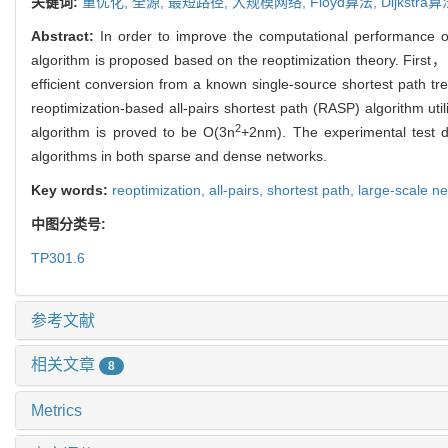
关键词:
重优化,
全源,
最短路径,
大规模网络,
Floyd算法,
Dijkstra
Abstract:
In order to improve the computational performance o
algorithm is proposed based on the reoptimization theory. First，
efficient conversion from a known single-source shortest path t
reoptimization-based all-pairs shortest path (RASP) algorithm util
2
algorithm is proved to be O(3n
+2nm). The experimental test 
algorithms in both sparse and dense networks.
Key words:
reoptimization,
all-pairs,
shortest path,
large-scale n
中图分类号:
TP301.6
参考文献
相关文章
8
Metrics