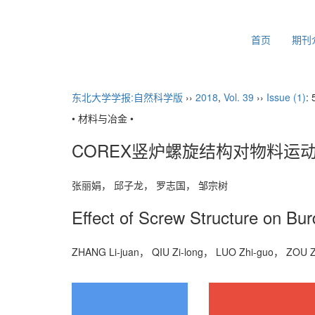
2026年8月10日 星期一
首页
期刊
东北大学学报:自然科学版
››
2018
,
Vol. 39
››
Issue (1)
: 
• 材料与冶金 •
COREX竖炉螺旋结构对物料运
张丽娟， 邱子龙， 罗志国， 邹宗树
Effect of Screw Structure on B
ZHANG Li-juan， QIU Zi-long， LUO Zhi-guo， ZOU