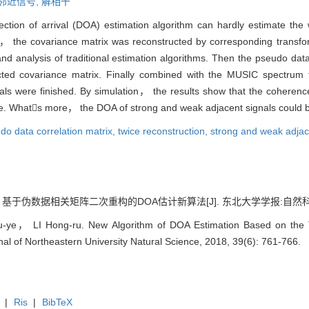
邻近信号,
解相干
rection of arrival (DOA) estimation algorithm can hardly estimate the
nt， the covariance matrix was reconstructed by corresponding transfor
and analysis of traditional estimation algorithms. Then the pseudo dat
ructed covariance matrix. Finally combined with the MUSIC spectr
als were finished. By simulation， the results show that the coherence
re. Whats more， the DOA of strong and weak adjacent signals could b
do data correlation matrix,
twice reconstruction,
strong and weak adjac
于伪数据相关矩阵二次重构的DOA估计新算法[J]. 东北大学学报:自然科学版, 201
ye， LI Hong-ru. New Algorithm of DOA Estimation Based on the T
rnal of Northeastern University Natural Science, 2018, 39(6): 761-766.
|
Ris
|
BibTeX