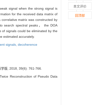
本文评价
 weak signal when the strong signal is
mation for the received data matrix of
回顶部
a correlative matrix was constructed by
um to search spectral peaks， the DOA
 of signals could be eliminated by the
e estimated accurately.
ent signals,
decoherence
8, 39(6): 761-766.
wice Reconstruction of Pseudo Data