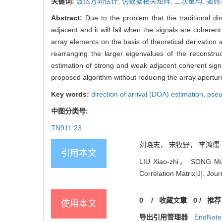
关键词:
波达方向估计,
伪数据相关矩阵,
二次重构,
强弱
Abstract:
Due to the problem that the traditional di
adjacent and it will fail when the signals are cohere
array elements on the basis of theoretical derivation 
rearranging the larger eigenvalues of the reconst
estimation of strong and weak adjacent coherent sign
proposed algorithm without reducing the array apertu
Key words:
direction of arrival (DOA) estimation,
pseu
中图分类号:
TN911.23
刘晓志， 宋牧野， 李鸿儒. 基
引用本文
LIU Xiao-zhi， SONG Mu-
Correlation Matrix[J]. Jou
0
/
收藏文章
0
/
推荐
使用本文
导出引用管理器
EndNote