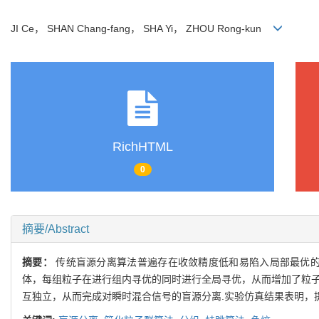
JI Ce， SHAN Chang-fang， SHA Yi， ZHOU Rong-kun
RichHTML
0
摘要/Abstract
摘要：
传统盲源分离算法普遍存在收敛精度低和易陷入局部最优的
体，每组粒子在进行组内寻优的同时进行全局寻优，从而增加了粒子
互独立，从而完成对瞬时混合信号的盲源分离.实验仿真结果表明，