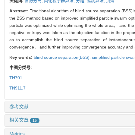
关键词:
盲源分离,
简化粒子群算法,
分组,
蛙跳算法,
负熵
Abstract:
Traditional algorithm of blind source separation (BSS)
the BSS method based on improved simplified particle swarm opti
particle was optimized while optimizing the whole area， and th
negative entropy was taken as the objective function in the pro
as to accomplish the blind source separation of instantaneous
convergence， and further improving convergence accuracy and alg
Key words:
blind source separation(BSS),
simplified particle sw
中图分类号:
TH701
TN911.7
参考文献
相关文章
15
Metrics