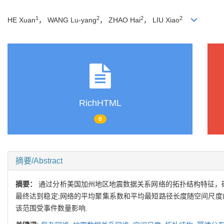
1
2
2
2
HE Xuan
， WANG Lu-yang
， ZHAO Hai
， LIU Xiao
RichHTML
0
摘要/Abstract
摘要：
通过分析美国加州地区地震数据关系网络的拓扑结构特征，
最终达到稳定;网络的平均聚集系数和平均最短路径长度随空间尺度
该范围受事件数量影响.