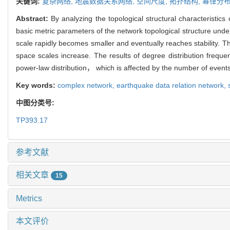
关键词:
复杂网络,
地震数据关系网络,
空间尺度,
拓扑结构,
幂律分
Abstract:
By analyzing the topological structural characteristic
basic metric parameters of the network topological structure unde
scale rapidly becomes smaller and eventually reaches stability. T
space scales increase. The results of degree distribution frequ
power-law distribution， which is affected by the number of events
Key words:
complex network,
earthquake data relation network,
中图分类号:
TP393.17
参考文献
相关文章
15
Metrics
本文评价