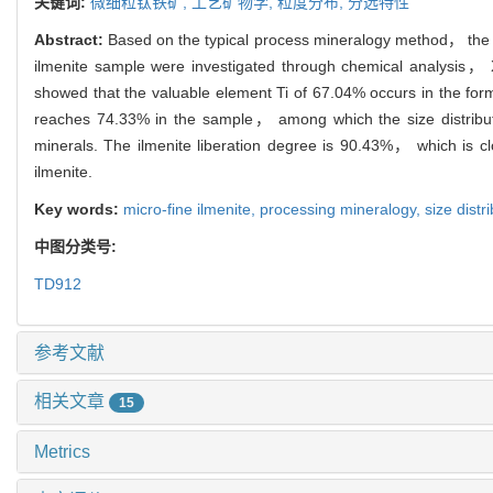
关键词:
微细粒钛铁矿,
工艺矿物学,
粒度分布,
分选特性
Abstract:
Based on the typical process mineralogy method， the c
ilmenite sample were investigated through chemical analysi
showed that the valuable element Ti of 67.04% occurs in the for
reaches 74.33% in the sample， among which the size distributi
minerals. The ilmenite liberation degree is 90.43%， which is clos
ilmenite.
Key words:
micro-fine ilmenite,
processing mineralogy,
size distr
中图分类号:
TD912
参考文献
相关文章
15
Metrics