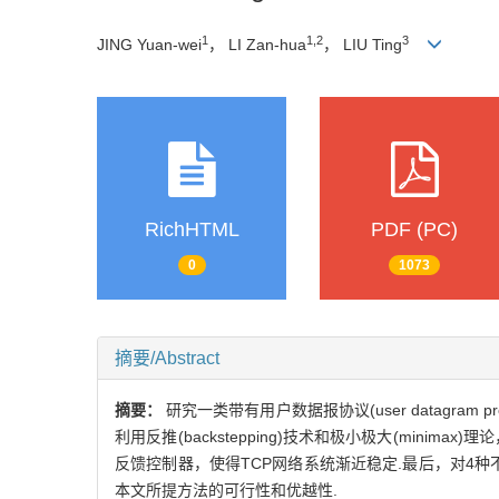
1
1,2
3
JING Yuan-wei
， LI Zan-hua
， LIU Ting
RichHTML
PDF (PC)
0
1073
摘要/Abstract
摘要：
研究一类带有用户数据报协议(user datagra
利用反推(backstepping)技术和极小极大(mi
反馈控制器，使得TCP网络系统渐近稳定.最后，对4
本文所提方法的可行性和优越性.