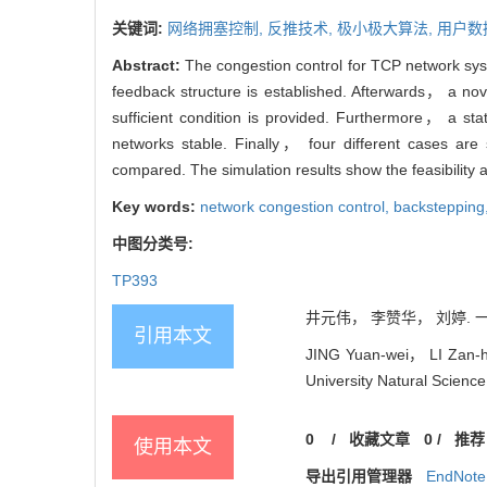
关键词:
网络拥塞控制,
反推技术,
极小极大算法,
用户数
Abstract:
The congestion control for TCP network sys
feedback structure is established. Afterwards， a n
sufficient condition is provided. Furthermore， a s
networks stable. Finally， four different cases are
compared. The simulation results show the feasibility 
Key words:
network congestion control,
backstepping
中图分类号:
TP393
井元伟， 李赞华， 刘婷. 一类T
引用本文
JING Yuan-wei， LI Zan-hu
University Natural Scienc
0
/
收藏文章
0
/
推荐
使用本文
导出引用管理器
EndNote