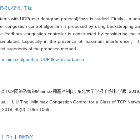
据报协议流,
干扰
tems with UDP(user datagram protocol)flows is studied. Firstly， a nonl
ovel congestion control algorithm is proposed by using backsteppin
tate-feedback congestion controller is constructed by considering 
 simulated. Especially in the presence of maximum interference， th
and superiority of the proposed method.
,
minimax algorithm,
UDP flow,
disturbance
CP网络系统的Minimax拥塞控制[J]. 东北大学学报:自然科学版, 2019, 40(8
a， LIU Ting. Minimax Congestion Control for a Class of TCP Network
e, 2019, 40(8): 1065-1069.
|
Ris
|
BibTeX