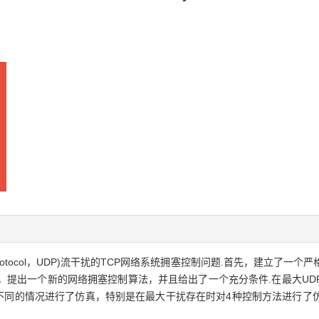
m protocol，UDP)流干扰的TCP网络系统拥塞控制问题.首先，建立了
nimax)理论，提出一个新的网络拥塞控制算法，并且给出了一个充分条件.在最
种不同的情况进行了仿真，特别是在最大干扰存在时对4种控制方法进行了