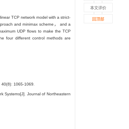
本文评价
inear TCP network model with a strict-
回顶部
g approach and minimax scheme， and a
the maximum UDP flows to make the TCP
e four different control methods are
): 1065-1069.
 Systems[J]. Journal of Northeastern