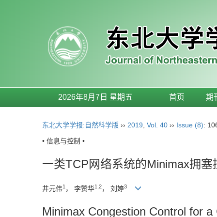
2026年8月7日 星期五
首页
期
东北大学学报:自然科学版
››
2019
,
Vol. 40
››
Issue (8)
: 10
• 信息与控制 •
一类TCP网络系统的Minimax拥
1
1,2
3
井元伟
， 李赞华
， 刘婷
Minimax Congestion Control for 