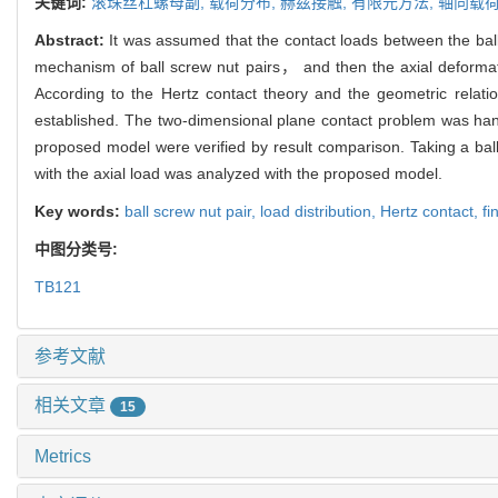
关键词:
滚珠丝杠螺母副,
载荷分布,
赫兹接触,
有限元方法,
轴向载
Abstract:
It was assumed that the contact loads between the ball
mechanism of ball screw nut pairs， and then the axial deformat
According to the Hertz contact theory and the geometric relat
established. The two-dimensional plane contact problem was han
proposed model were verified by result comparison. Taking a bal
with the axial load was analyzed with the proposed model.
Key words:
ball screw nut pair,
load distribution,
Hertz contact,
fi
中图分类号:
TB121
参考文献
相关文章
15
Metrics