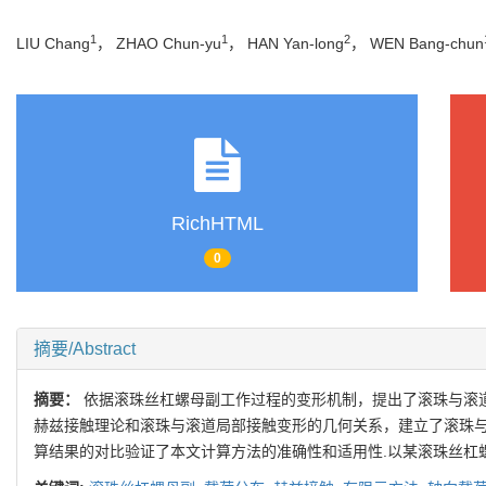
1
1
2
LIU Chang
， ZHAO Chun-yu
， HAN Yan-long
， WEN Bang-chun
RichHTML
0
摘要/Abstract
摘要：
依据滚珠丝杠螺母副工作过程的变形机制，提出了滚珠与滚
赫兹接触理论和滚珠与滚道局部接触变形的几何关系，建立了滚珠与
算结果的对比验证了本文计算方法的准确性和适用性.以某滚珠丝杠