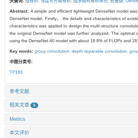
关键词:
组卷积,
深度可分离卷积,
组多结构卷积单元,
轻量级,
Dense
Abstract:
A simple and efficient lightweight DenseNet model wa
DenseNet model. Firstly， the details and characteristics of exis
characteristics was applied to design the multi-structure convolu
the original DenseNet model was further analyzed. The optimal co
using the DenseNet-40 model with about 18.8% of FLOPs and 28.
Key words:
group convolution,
depth separable convolution,
grou
中图分类号:
TP183
参考文献
相关文章
6
Metrics
本文评价