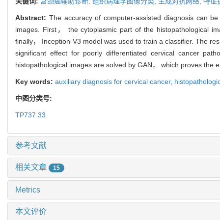
关键词:
宫颈癌辅助诊断,
组织病理学图像分类,
生成对抗网络,
特征
Abstract:
The accuracy of computer-assisted diagnosis can be i
images. First， the cytoplasmic part of the histopathological
finally， Inception-V3 model was used to train a classifier. The r
significant effect for poorly differentiated cervical cancer pa
histopathological images are solved by GAN， which proves the eff
Key words:
auxiliary diagnosis for cervical cancer,
histopathologic
中图分类号:
TP737.33
参考文献
相关文章
15
Metrics
本文评价