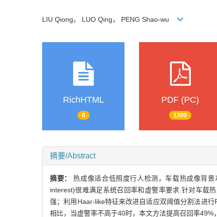
LIU Qiong， LUO Qing， PENG Shao-wu
RichHTML
PDF (PC)
0
1300
摘要/Abstract
摘要：
热成像适合低照度行人检测，车载热成像背景灰度
interest)很难满足系统召回率和虚警率要求.针对
强；利用Haar-like特征来改进自适应双阈值分割法
相比，当虚警率不高于40时，本文方法提高召回率49%，且