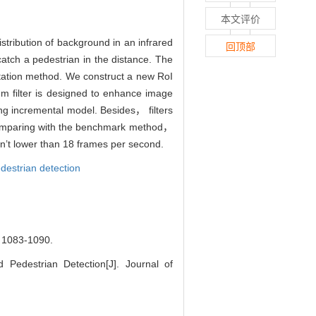
本文评价
istribution of background in an infrared
回顶部
catch a pedestrian in the distance. The
ntation method. We construct a new RoI
m filter is designed to enhance image
ing incremental model. Besides， filters
 Comparing with the benchmark method，
n’t lower than 18 frames per second.
edestrian detection
83-1090.
edestrian Detection[J]. Journal of