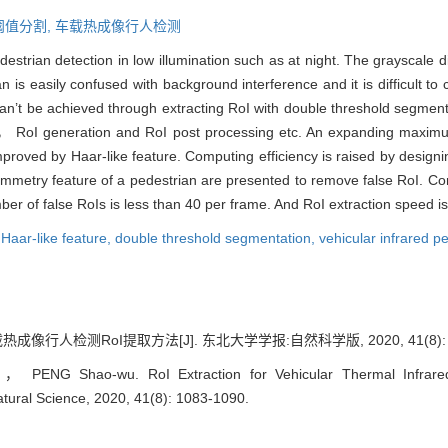
阈值分割,
车载热成像行人检测
estrian detection in low illumination such as at night. The grayscale d
is easily confused with background interference and it is difficult to 
 can’t be achieved through extracting RoI with double threshold segme
g， RoI generation and RoI post processing etc. An expanding maximu
mproved by Haar-like feature. Computing efficiency is raised by design
 symmetry feature of a pedestrian are presented to remove false RoI.
r of false RoIs is less than 40 per frame. And RoI extraction speed is
,
Haar-like feature,
double threshold segmentation,
vehicular infrared p
像行人检测RoI提取方法[J]. 东北大学学报:自然科学版, 2020, 41(8): 10
ENG Shao-wu. RoI Extraction for Vehicular Thermal Infrared P
atural Science, 2020, 41(8): 1083-1090.