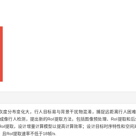
分布变化大，行人目标易与背景干扰物混淆，捕捉远距离行人困难，以双阈值
车载热成像行人检测，提出新的RoI提取方法，包括图像预处理、RoI提取
进行RoI提取，设计增量计算模型以提高计算效率；设计目标时序特性和空间
RoI提取速率不低于18帧/s.