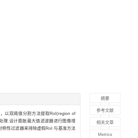
摘要
参考文献
分割方法提取RoI(region of
和后处理.设计膨胀最大值滤波器进行图像增
相关文章
对称性过滤器来排除虚假RoI.与基准方法
Metrics