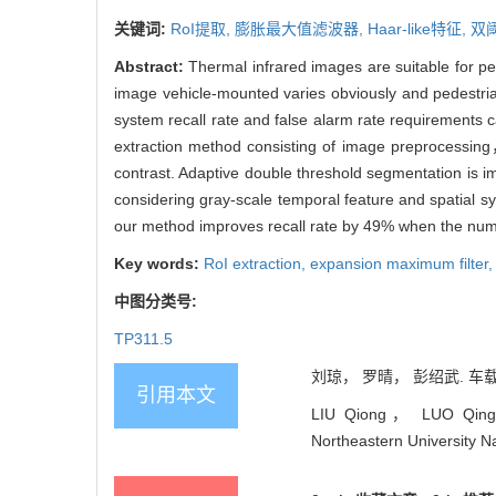
关键词:
RoI提取,
膨胀最大值滤波器,
Haar-like特征,
双
Abstract:
Thermal infrared images are suitable for ped
image vehicle-mounted varies obviously and pedestrian 
system recall rate and false alarm rate requirements
extraction method consisting of image preprocessin
contrast. Adaptive double threshold segmentation is i
considering gray-scale temporal feature and spatial
our method improves recall rate by 49% when the numbe
Key words:
RoI extraction,
expansion maximum filter
中图分类号:
TP311.5
刘琼， 罗晴， 彭绍武. 车载热成
引用本文
LIU Qiong， LUO Qing， P
Northeastern University N