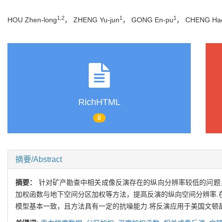
1,2
1
1
HOU Zhen-long
， ZHENG Yu-jun
， GONG En-pu
， CHENG Ha
RichHTML
0
摘要/Abstract
摘要：
针对矿产勘查中相关成像反演存在的纵向分辨率较低的问题
加权函数与地下空间分区加权等方法，提高反演的纵向空间分辨率.
模型基本一致，且方法具有一定的抗噪能力.将反演应用于美国文顿