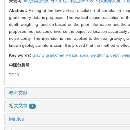
关键词:
重力梯度数据,
分区加权,
深度加权函数,
相关成像反演,
文
Abstract:
Aiming at the low vertical resolution of correlation i
gradiometry data is proposed. The vertical space resolution of 
depth weighting function based on the prior information and the
proposed method could inverse the objective location accurately，
noise ability. The inversion is then applied to the real gravity
known geological information. It is proved that the method is effect
Key words:
gravity gradiometry data,
zonal weighting,
depth weig
中图分类号:
TP20
参考文献
相关文章
1
Metrics